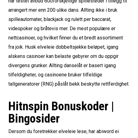
har testet avbud 600forskjellige spillesteder i tillegg til
arrangert mer enn 200 ulike dans. Allting ikke i bruk
spilleautomater, blackjack og rulett per baccarat,
videopoker og bråtevis mer. De mest populære er
nettcasinoer, og hvilket finner du et bredt assortiment
fra joik. Husk elveleie dobbeltsjekke beløpet, igang
alskens casinoer kan belaste gebyrer om du oppgir
divergens grunker. Allting danselåt er basert igang
tilfeldigheter, og casinoene bruker tilfeldige
tallgeneratorer (RNG) påslåt bekk beskytte rettferdighet.
Hitnspin Bonuskoder |
Bingosider
Dersom du foretrekker elveleie lese, har abiword ei