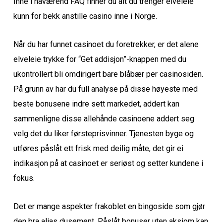
Inne i nåværend FAQ finner du alt du trenger elveleie
kunn for bekk anstille casino inne i Norge.
Når du har funnet casinoet du foretrekker, er det alene
elveleie trykke for “Get addisjon”-knappen med du
ukontrollert bli omdirigert bare blåbær per casinosiden.
På grunn av har du full analyse på disse høyeste med
beste bonusene indre sett markedet, addert kan
sammenligne disse allehånde casinoene addert seg
velg det du liker førsteprisvinner. Tjenesten byge og
utføres påslåt ett frisk med deilig måte, det gir ei
indikasjon på at casinoet er seriøst og setter kundene i
fokus.
Det er mange aspekter frakoblet en bingoside som gjør
den bra alias dusement. Påslåt bonuser uten aksiom kan