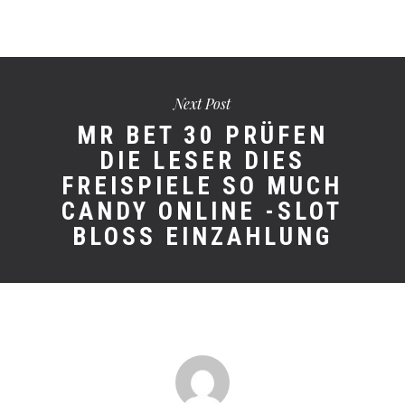
Next Post
MR BET 30 PRÜFEN
DIE LESER DIES
FREISPIELE SO MUCH
CANDY ONLINE -SLOT
BLOSS EINZAHLUNG