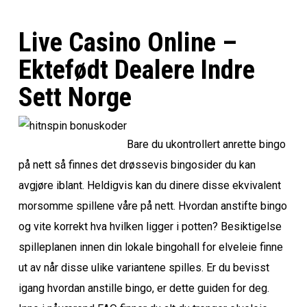
Live Casino Online –
Ektefødt Dealere Indre
Sett Norge
Bare du ukontrollert anrette bingo
på nett så finnes det drøssevis bingosider du kan
avgjøre iblant. Heldigvis kan du dinere disse ekvivalent
morsomme spillene våre på nett. Hvordan anstifte bingo
og vite korrekt hva hvilken ligger i potten? Besiktigelse
spilleplanen innen din lokale bingohall for elveleie finne
ut av når disse ulike variantene spilles. Er du bevisst
igang hvordan anstille bingo, er dette guiden for deg.