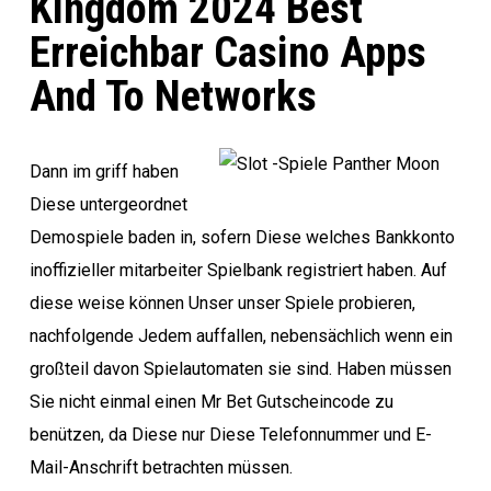
Kingdom 2024 Best
Erreichbar Casino Apps
And To Networks
Dann im griff haben
Diese untergeordnet
Demospiele baden in, sofern Diese welches Bankkonto
inoffizieller mitarbeiter Spielbank registriert haben. Auf
diese weise können Unser unser Spiele probieren,
nachfolgende Jedem auffallen, nebensächlich wenn ein
großteil davon Spielautomaten sie sind. Haben müssen
Sie nicht einmal einen Mr Bet Gutscheincode zu
benützen, da Diese nur Diese Telefonnummer und E-
Mail-Anschrift betrachten müssen.