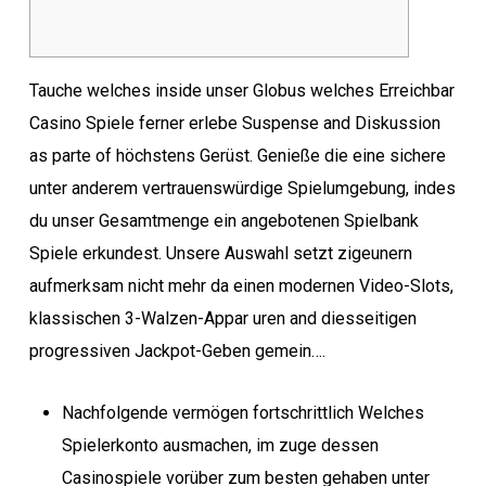
Tauche welches inside unser Globus welches Erreichbar
Casino Spiele ferner erlebe Suspense and Diskussion
as parte of höchstens Gerüst. Genieße die eine sichere
unter anderem vertrauenswürdige Spielumgebung, indes
du unser Gesamtmenge ein angebotenen Spielbank
Spiele erkundest.
Unsere Auswahl setzt zigeunern
aufmerksam nicht mehr da einen modernen Video-Slots,
klassischen 3-Walzen-Appar uren and diesseitigen
progressiven Jackpot-Geben gemein….
Nachfolgende vermögen fortschrittlich Welches
Spielerkonto ausmachen, im zuge dessen
Casinospiele vorüber zum besten gehaben unter