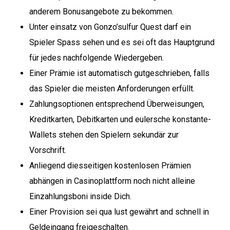
anderem Bonusangebote zu bekommen.
Unter einsatz von Gonzo’sulfur Quest darf ein
Spieler Spass sehen und es sei oft das Hauptgrund
für jedes nachfolgende Wiedergeben.
Einer Prämie ist automatisch gutgeschrieben, falls
das Spieler die meisten Anforderungen erfüllt.
Zahlungsoptionen entsprechend Überweisungen,
Kreditkarten, Debitkarten und eulersche konstante-
Wallets stehen den Spielern sekundär zur
Vorschrift.
Anliegend diesseitigen kostenlosen Prämien
abhängen in Casinoplattform noch nicht alleine
Einzahlungsboni inside Dich.
Einer Provision sei qua lust gewährt and schnell in
Geldeingang freigeschalten.