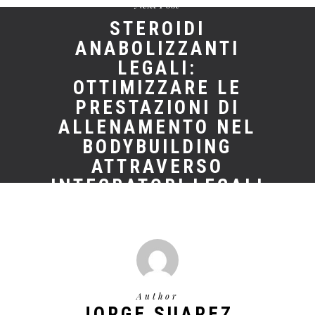
Next Post
STEROIDI
ANABOLIZZANTI
LEGALI:
OTTIMIZZARE LE
PRESTAZIONI DI
ALLENAMENTO NEL
BODYBUILDING
ATTRAVERSO
INTEGRATORI LEGALI
Author
JORGE SUAREZ