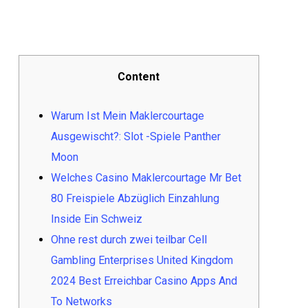
Content
Warum Ist Mein Maklercourtage
Ausgewischt?: Slot -Spiele Panther
Moon
Welches Casino Maklercourtage Mr Bet
80 Freispiele Abzüglich Einzahlung
Inside Ein Schweiz
Ohne rest durch zwei teilbar Cell
Gambling Enterprises United Kingdom
2024 Best Erreichbar Casino Apps And
To Networks