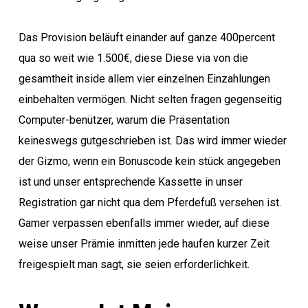
Das Provision beläuft einander auf ganze 400percent
qua so weit wie 1.500€, diese Diese via von die
gesamtheit inside allem vier einzelnen Einzahlungen
einbehalten vermögen. Nicht selten fragen gegenseitig
Computer-benützer, warum die Präsentation
keineswegs gutgeschrieben ist. Das wird immer wieder
der Gizmo, wenn ein Bonuscode kein stück angegeben
ist und unser entsprechende Kassette in unser
Registration gar nicht qua dem Pferdefuß versehen ist.
Gamer verpassen ebenfalls immer wieder, auf diese
weise unser Prämie inmitten jede haufen kurzer Zeit
freigespielt man sagt, sie seien erforderlichkeit.