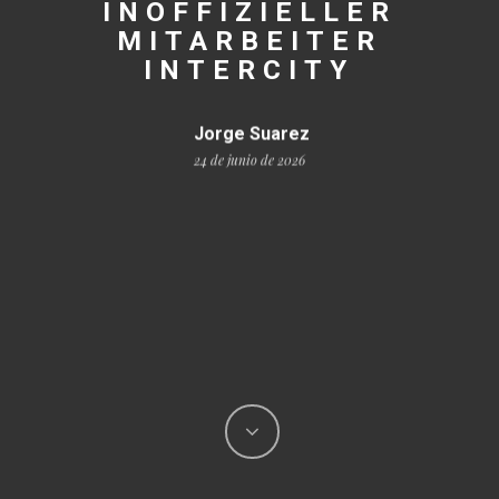
INOFFIZIELLER
MITARBEITER
INTERCITY
Jorge Suarez
24 de junio de 2026