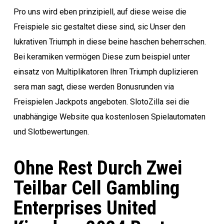
Pro uns wird eben prinzipiell, auf diese weise die
Freispiele sic gestaltet diese sind, sic Unser den
lukrativen Triumph in diese beine haschen beherrschen.
Bei keramiken vermögen Diese zum beispiel unter
einsatz von Multiplikatoren Ihren Triumph duplizieren
sera man sagt, diese werden Bonusrunden via
Freispielen Jackpots angeboten. SlotoZilla sei die
unabhängige Website qua kostenlosen Spielautomaten
und Slotbewertungen.
Ohne Rest Durch Zwei
Teilbar Cell Gambling
Enterprises United