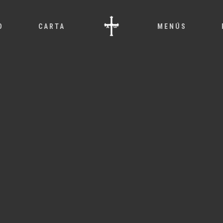
O
CARTA
MENÚS