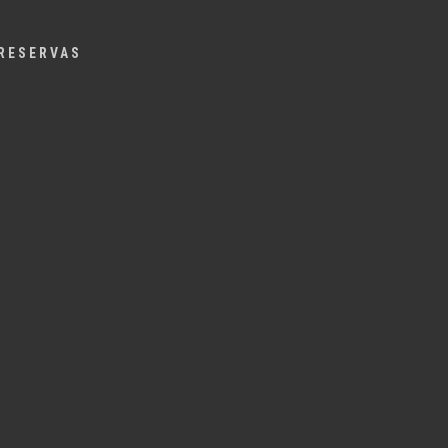
Menu
RESERVAS