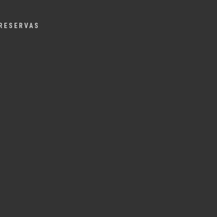
Menu
RESERVAS