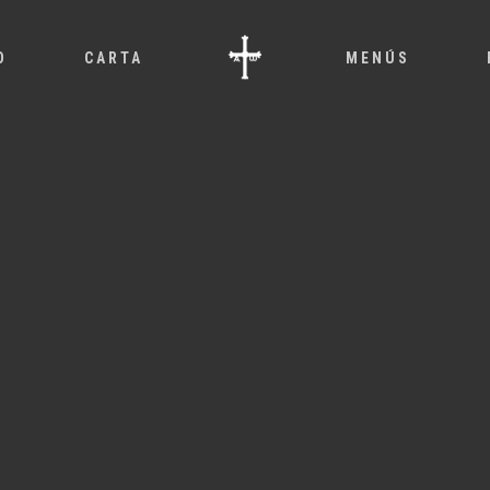
O
CARTA
MENÚS