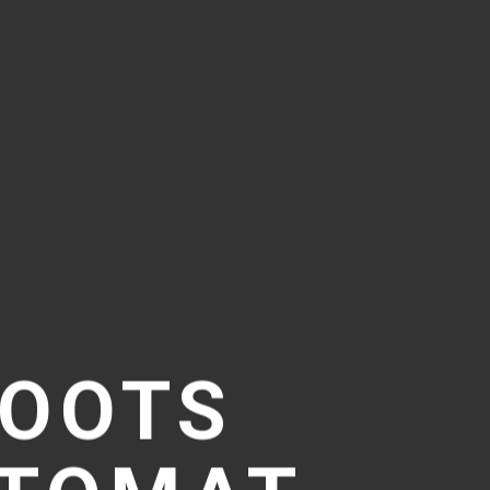
BOOTS