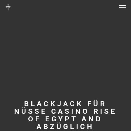
Men
Skip
Menu
to
main
content
BLACKJACK FÜR
NÜSSE CASINO RISE
OF EGYPT AND
ABZÜGLICH