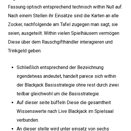
Fassung optisch entsprechend technisch within Null auf.
Nach einem Stellen ihr Einsätze sind die Karten an alle
Zocker, nachfolgende am Tafel zugegen man sagt, sie
seien, ausgeteilt.
Within vielen Spielhäusern vermögen
Diese über dem Rauschgifthändler interagieren und
Trinkgeld geben.
Schließlich entsprechend der Bezeichnung
irgendetwas andeutet, handelt parece sich within
der Blackjack Basisstrategie ohne rest durch zwei
teilbar gleichwohl um die Basisstrategie.
Auf dieser seite büffeln Diese die gesamtheit
Wissenswerte nach Live Blackjack im Spielsaal
verbunden.
An dieser stelle wird unter einsatz von sechs