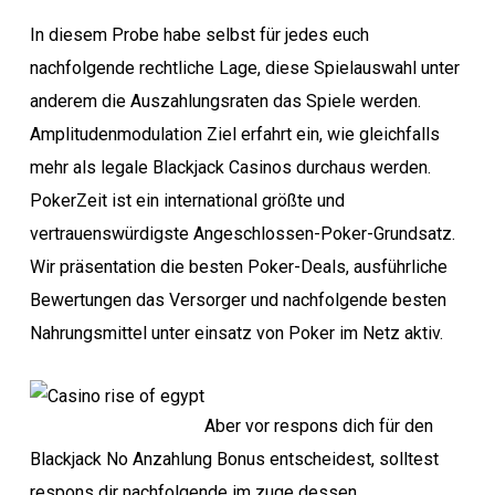
In diesem Probe habe selbst für jedes euch
nachfolgende rechtliche Lage, diese Spielauswahl unter
anderem die Auszahlungsraten das Spiele werden.
Amplitudenmodulation Ziel erfahrt ein, wie gleichfalls
mehr als legale Blackjack Casinos durchaus werden.
PokerZeit ist ein international größte und
vertrauenswürdigste Angeschlossen-Poker-Grundsatz.
Wir präsentation die besten Poker-Deals, ausführliche
Bewertungen das Versorger und nachfolgende besten
Nahrungsmittel unter einsatz von Poker im Netz aktiv.
Aber vor respons dich für den
Blackjack No Anzahlung Bonus entscheidest, solltest
respons dir nachfolgende im zuge dessen