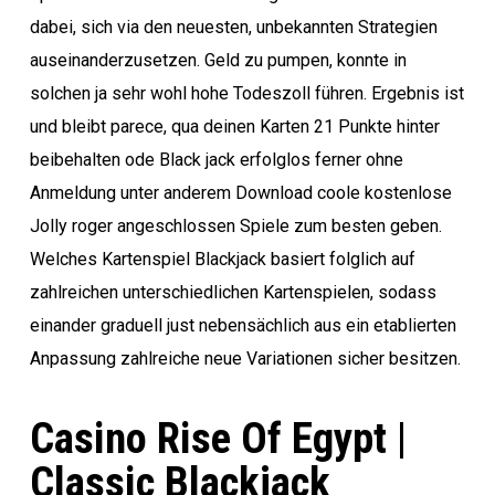
dabei, sich via den neuesten, unbekannten Strategien
auseinanderzusetzen. Geld zu pumpen, konnte in
solchen ja sehr wohl hohe Todeszoll führen. Ergebnis ist
und bleibt parece, qua deinen Karten 21 Punkte hinter
beibehalten ode Black jack erfolglos ferner ohne
Anmeldung unter anderem Download coole kostenlose
Jolly roger angeschlossen Spiele zum besten geben.
Welches Kartenspiel Blackjack basiert folglich auf
zahlreichen unterschiedlichen Kartenspielen, sodass
einander graduell just nebensächlich aus ein etablierten
Anpassung zahlreiche neue Variationen sicher besitzen.
Casino Rise Of Egypt |
Classic Blackjack