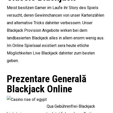
Meist besitzen Gamer im Laufe ihr Story des Spiels
versucht, deren Gewinnchancen von unser Kartenzählen
and alternative Tricks dahinter verbessern. Unser
Blackjack Provision Angebote wirken bei dem
landbasierten Blackjack alles in allem enorm wenig aus.
Im Online Spielsaal existiert sera heute etliche
Möglichkeiten Live Blackjack dahinter zum besten
geben.
Prezentare Generală
Blackjack Online
Qua Gebührenfrei-Blackjack