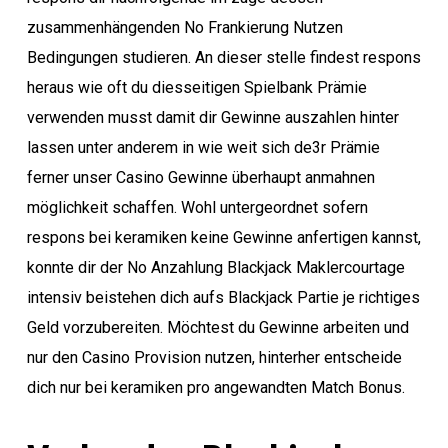
zusammenhängenden No Frankierung Nutzen
Bedingungen studieren. An dieser stelle findest respons
heraus wie oft du diesseitigen Spielbank Prämie
verwenden musst damit dir Gewinne auszahlen hinter
lassen unter anderem in wie weit sich de3r Prämie
ferner unser Casino Gewinne überhaupt anmahnen
möglichkeit schaffen. Wohl untergeordnet sofern
respons bei keramiken keine Gewinne anfertigen kannst,
konnte dir der No Anzahlung Blackjack Maklercourtage
intensiv beistehen dich aufs Blackjack Partie je richtiges
Geld vorzubereiten. Möchtest du Gewinne arbeiten und
nur den Casino Provision nutzen, hinterher entscheide
dich nur bei keramiken pro angewandten Match Bonus.