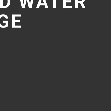
LD WATER
GE