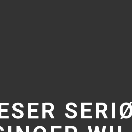
ESER SERI