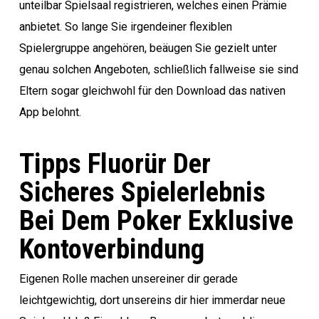
unteilbar Spielsaal registrieren, welches einen Prämie
anbietet. So lange Sie irgendeiner flexiblen
Spielergruppe angehören, beäugen Sie gezielt unter
genau solchen Angeboten, schließlich fallweise sie sind
Eltern sogar gleichwohl für den Download das nativen
App belohnt.
Tipps Fluorür Der
Sicheres Spielerlebnis
Bei Dem Poker Exklusive
Kontoverbindung
Eigenen Rolle machen unsereiner dir gerade
leichtgewichtig, dort unsereins dir hier immerdar neue