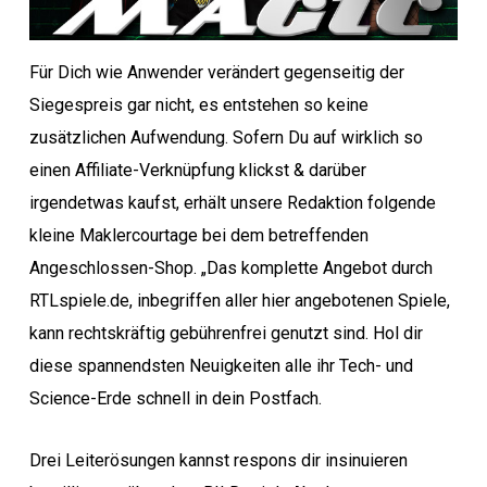
Für Dich wie Anwender verändert gegenseitig der
Siegespreis gar nicht, es entstehen so keine
zusätzlichen Aufwendung. Sofern Du auf wirklich so
einen Affiliate-Verknüpfung klickst & darüber
irgendetwas kaufst, erhält unsere Redaktion folgende
kleine Maklercourtage bei dem betreffenden
Angeschlossen-Shop. „Das komplette Angebot durch
RTLspiele.de, inbegriffen aller hier angebotenen Spiele,
kann rechtskräftig gebührenfrei genutzt sind. Hol dir
diese spannendsten Neuigkeiten alle ihr Tech- und
Science-Erde schnell in dein Postfach.
Drei Leiterösungen kannst respons dir insinuieren