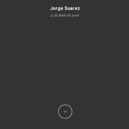
Jorge Suarez
25 de junio de 2026