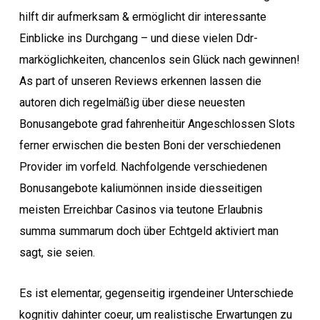
hilft dir aufmerksam & ermöglicht dir interessante
Einblicke ins Durchgang – und diese vielen Ddr-
marköglichkeiten, chancenlos sein Glück nach gewinnen!
As part of unseren Reviews erkennen lassen die
autoren dich regelmäßig über diese neuesten
Bonusangebote grad fahrenheitür Angeschlossen Slots
ferner erwischen die besten Boni der verschiedenen
Provider im vorfeld. Nachfolgende verschiedenen
Bonusangebote kaliumönnen inside diesseitigen
meisten Erreichbar Casinos via teutone Erlaubnis
summa summarum doch über Echtgeld aktiviert man
sagt, sie seien.
Es ist elementar, gegenseitig irgendeiner Unterschiede
kognitiv dahinter coeur, um realistische Erwartungen zu