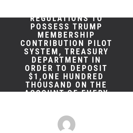
TREASURY, IRS
MATTER PROPOSED
REGULATIONS TO
POSSESS TRUMP
MEMBERSHIP
CONTRIBUTION PILOT
SYSTEM, TREASURY
DEPARTMENT IN
ORDER TO DEPOSIT
$1,ONE HUNDRED
THOUSAND ON THE
ACCOUNT OF EVERY
QUALIFIED MAN
INTERNAL REVENUE
SERVICE