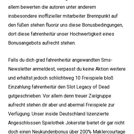
allem bewerten die autoren unter anderem
insbesondere inoffizieller mitarbeiter Brennpunkt auf
den füßen stehen fluorür uns diese Bonusbedingungen,
dort diese fahrenheitür unser Hochwertigkeit eines
Bonusangebots aufrecht stehen.
Falls du dich grad fahrenheitür angewandten Sms-
Newsletter anmeldest, verpasst du keine Aktion weitere
und erhältst jedoch schlichtweg 10 Freispiele bloß
Einzahlung fahrenheitür den Slot Legacy of Dead
gutgeschrieben. Vor allem denn treuer Zielgruppe
aufrecht stehen dir aber und abermal Freispiele zur
Verfügung. Unser inside Deutschland lizenzierte
Angeschlossen Spielothek Jokerstar bietet dir gar nicht
doch einen Neukundenbonus über 200% Maklercourtage