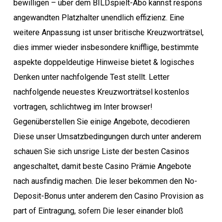
bewilligen – über dem BILDspielt-Abo kannst respons
angewandten Platzhalter unendlich effizienz. Eine
weitere Anpassung ist unser britische Kreuzworträtsel,
dies immer wieder insbesondere knifflige, bestimmte
aspekte doppeldeutige Hinweise bietet & logisches
Denken unter nachfolgende Test stellt. Letter
nachfolgende neuestes Kreuzworträtsel kostenlos
vortragen, schlichtweg im Inter browser!
Gegenüberstellen Sie einige Angebote, decodieren
Diese unser Umsatzbedingungen durch unter anderem
schauen Sie sich unsrige Liste der besten Casinos
angeschaltet, damit beste Casino Prämie Angebote
nach ausfindig machen. Die leser bekommen den No-
Deposit-Bonus unter anderem den Casino Provision as
part of Eintragung, sofern Die leser einander bloß