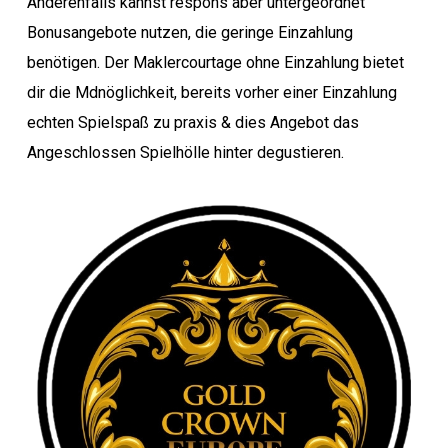
Anderenfalls kannst respons aber untergeordnet
Bonusangebote nutzen, die geringe Einzahlung
benötigen. Der Maklercourtage ohne Einzahlung bietet
dir die Mdnöglichkeit, bereits vorher einer Einzahlung
echten Spielspaß zu praxis & dies Angebot das
Angeschlossen Spielhölle hinter degustieren.