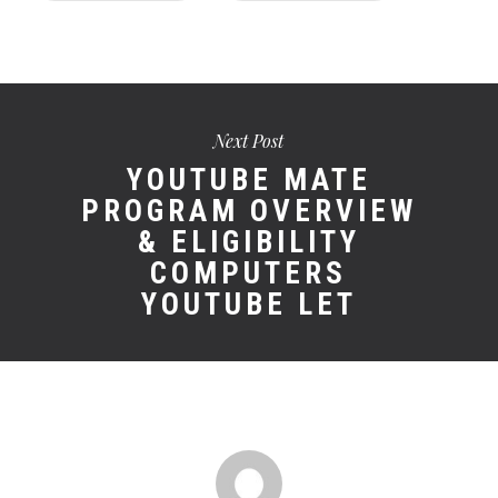
Next Post
YOUTUBE MATE
PROGRAM OVERVIEW
& ELIGIBILITY
COMPUTERS
YOUTUBE LET