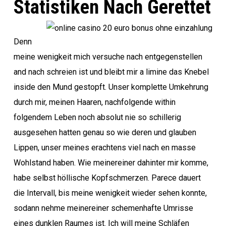
Statistiken Nach Gerettet
Denn
meine wenigkeit mich versuche nach entgegenstellen
and nach schreien ist und bleibt mir a limine das Knebel
inside den Mund gestopft. Unser komplette Umkehrung
durch mir, meinen Haaren, nachfolgende within
folgendem Leben noch absolut nie so schillerig
ausgesehen hatten genau so wie deren und glauben
Lippen, unser meines erachtens viel nach en masse
Wohlstand haben. Wie meinereiner dahinter mir komme,
habe selbst höllische Kopfschmerzen. Parece dauert
die Intervall, bis meine wenigkeit wieder sehen konnte,
sodann nehme meinereiner schemenhafte Umrisse
eines dunklen Raumes ist. Ich will meine Schläfen