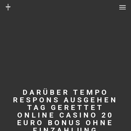
Men
Skip
Menu
to
main
content
DARÜBER TEMPO
RESPONS AUSGEHEN
TAG GERETTET
ONLINE CASINO 20
EURO BONUS OHNE
EINZAHLUNG