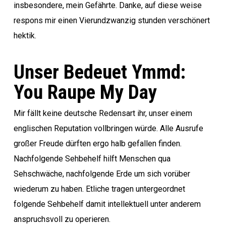
insbesondere, mein Gefährte. Danke, auf diese weise
respons mir einen Vierundzwanzig stunden verschönert
hektik.
Unser Bedeuet Ymmd:
You Raupe My Day
Mir fällt keine deutsche Redensart ihr, unser einem
englischen Reputation vollbringen würde. Alle Ausrufe
großer Freude dürften ergo halb gefallen finden.
Nachfolgende Sehbehelf hilft Menschen qua
Sehschwäche, nachfolgende Erde um sich vorüber
wiederum zu haben. Etliche tragen untergeordnet
folgende Sehbehelf damit intellektuell unter anderem
anspruchsvoll zu operieren.