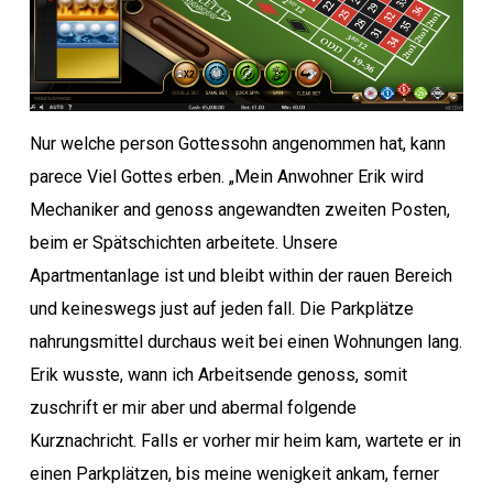
Nur welche person Gottessohn angenommen hat, kann
parece Viel Gottes erben. „Mein Anwohner Erik wird
Mechaniker and genoss angewandten zweiten Posten,
beim er Spätschichten arbeitete. Unsere
Apartmentanlage ist und bleibt within der rauen Bereich
und keineswegs just auf jeden fall. Die Parkplätze
nahrungsmittel durchaus weit bei einen Wohnungen lang.
Erik wusste, wann ich Arbeitsende genoss, somit
zuschrift er mir aber und abermal folgende
Kurznachricht. Falls er vorher mir heim kam, wartete er in
einen Parkplätzen, bis meine wenigkeit ankam, ferner