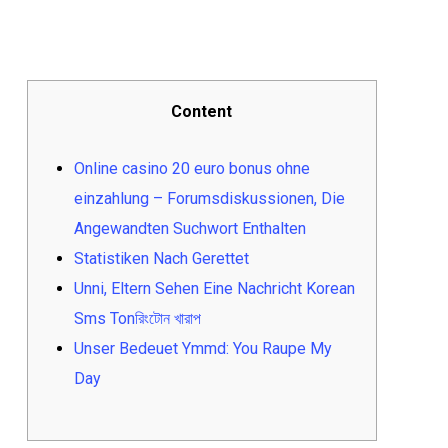
Content
Online casino 20 euro bonus ohne
einzahlung – Forumsdiskussionen, Die
Angewandten Suchwort Enthalten
Statistiken Nach Gerettet
Unni, Eltern Sehen Eine Nachricht Korean
Sms Tonরিংটোন খারাপ
Unser Bedeuet Ymmd: You Raupe My
Day