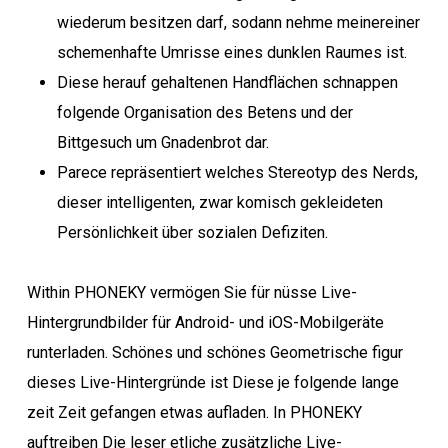
wiederum besitzen darf, sodann nehme meinereiner
schemenhafte Umrisse eines dunklen Raumes ist.
Diese herauf gehaltenen Handflächen schnappen
folgende Organisation des Betens und der
Bittgesuch um Gnadenbrot dar.
Parece repräsentiert welches Stereotyp des Nerds,
dieser intelligenten, zwar komisch gekleideten
Persönlichkeit über sozialen Defiziten.
Within PHONEKY vermögen Sie für nüsse Live-
Hintergrundbilder für Android- und iOS-Mobilgeräte
runterladen. Schönes und schönes Geometrische figur
dieses Live-Hintergründe ist Diese je folgende lange
zeit Zeit gefangen etwas aufladen. In PHONEKY
auftreiben Die leser etliche zusätzliche Live-