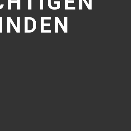
CHTIGEN
INDEN