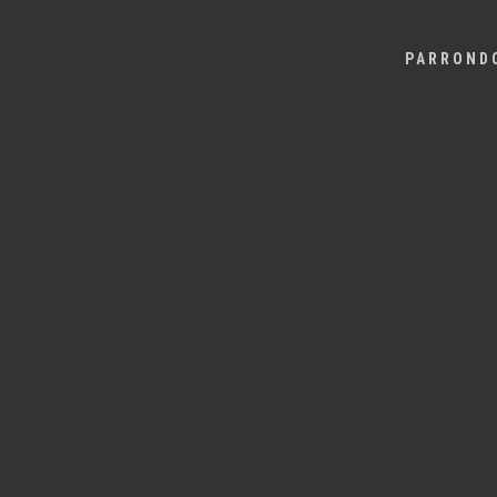
Skip
to
PARROND
main
content