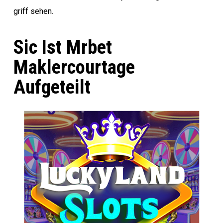
griff sehen.
Sic Ist Mrbet
Maklercourtage
Aufgeteilt