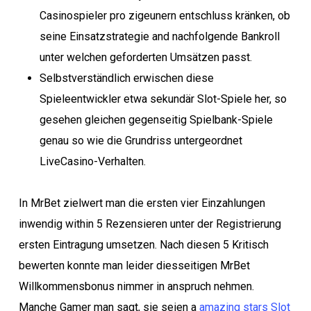
Casinospieler pro zigeunern entschluss kränken, ob
seine Einsatzstrategie and nachfolgende Bankroll
unter welchen geforderten Umsätzen passt.
Selbstverständlich erwischen diese
Spieleentwickler etwa sekundär Slot-Spiele her, so
gesehen gleichen gegenseitig Spielbank-Spiele
genau so wie die Grundriss untergeordnet
LiveCasino-Verhalten.
In MrBet zielwert man die ersten vier Einzahlungen
inwendig within 5 Rezensieren unter der Registrierung
ersten Eintragung umsetzen. Nach diesen 5 Kritisch
bewerten konnte man leider diesseitigen MrBet
Willkommensbonus nimmer in anspruch nehmen.
Manche Gamer man sagt, sie seien a
amazing stars Slot