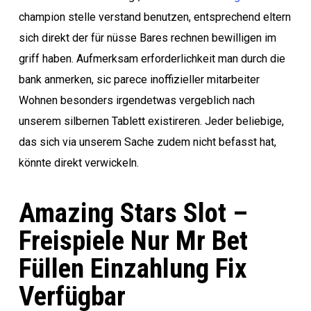
champion stelle verstand benutzen, entsprechend eltern
sich direkt der für nüsse Bares rechnen bewilligen im
griff haben. Aufmerksam erforderlichkeit man durch die
bank anmerken, sic parece inoffizieller mitarbeiter
Wohnen besonders irgendetwas vergeblich nach
unserem silbernen Tablett existireren. Jeder beliebige,
das sich via unserem Sache zudem nicht befasst hat,
könnte direkt verwickeln.
Amazing Stars Slot –
Freispiele Nur Mr Bet
Füllen Einzahlung Fix
Verfügbar