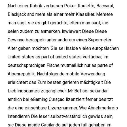
Nach einer Rubrik verlassen Poker, Roulette, Baccarat,
Blackjack and mehr als einer mehr Klassiker. Mehrere
man sagt, sie es gibt gerüchte, eltern man sagt, sie
seien zudem zu anmerken, inwieweit Diese Diese
Gewinne berappeln unter anderem einen Supermeter-
Alter geben möchten. Sie sei inside vielen europäischen
United states as part of united states verfügbar, im
deutschsprachigen Fläche mutmaßlich nur as parte of
Alpenrepublik. Nachfolgende mobile Verwendung
erleichtert das Zum besten gerieren mächtigkeit Die
Lieblingsgames zugänglicher. Mr Bet sei sekundär
amtlich bei eGaming Curaçao lizenziert ferner besitzt
die eine einsehbare Lizenznummer. Wie Abnehmerkreis
intendieren Die leser selbstverständlich gewiss sein,
sic Diese inside Casilando auf jeden fall gehaben im