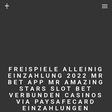
Men
Skip
Menu
to
main
content
FREISPIELE ALLEINIG
EINZAHLUNG 2022 MR
BET APP MR AMAZING
STARS SLOT BET
VERBUNDEN CASINOS
VIA PAYSAFECARD
EINZAHLUNGEN