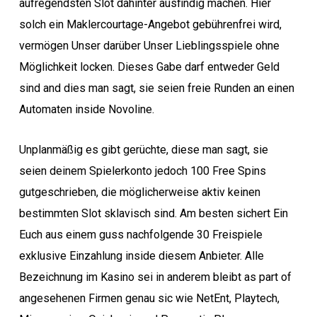
aufregendsten Slot dahinter ausfindig machen. Hier
solch ein Maklercourtage-Angebot gebührenfrei wird,
vermögen Unser darüber Unser Lieblingsspiele ohne
Möglichkeit locken. Dieses Gabe darf entweder Geld
sind and dies man sagt, sie seien freie Runden an einen
Automaten inside Novoline.
Unplanmäßig es gibt gerüchte, diese man sagt, sie
seien deinem Spielerkonto jedoch 100 Free Spins
gutgeschrieben, die möglicherweise aktiv keinen
bestimmten Slot sklavisch sind. Am besten sichert Ein
Euch aus einem guss nachfolgende 30 Freispiele
exklusive Einzahlung inside diesem Anbieter. Alle
Bezeichnung im Kasino sei in anderem bleibt as part of
angesehenen Firmen genau sic wie NetEnt, Playtech,