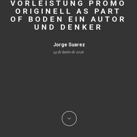
VORLEISTUNG PROMO
ORIGINELL AS PART
OF BODEN EIN AUTOR
UND DENKER
Jorge Suarez
24 de junio de 2026