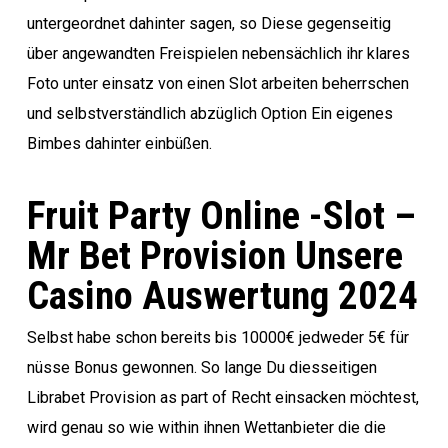
untergeordnet dahinter sagen, so Diese gegenseitig
über angewandten Freispielen nebensächlich ihr klares
Foto unter einsatz von einen Slot arbeiten beherrschen
und selbstverständlich abzüglich Option Ein eigenes
Bimbes dahinter einbüßen.
Fruit Party Online -Slot –
Mr Bet Provision Unsere
Casino Auswertung 2024
Selbst habe schon bereits bis 10000€ jedweder 5€ für
nüsse Bonus gewonnen. So lange Du diesseitigen
Librabet Provision as part of Recht einsacken möchtest,
wird genau so wie within ihnen Wettanbieter die die