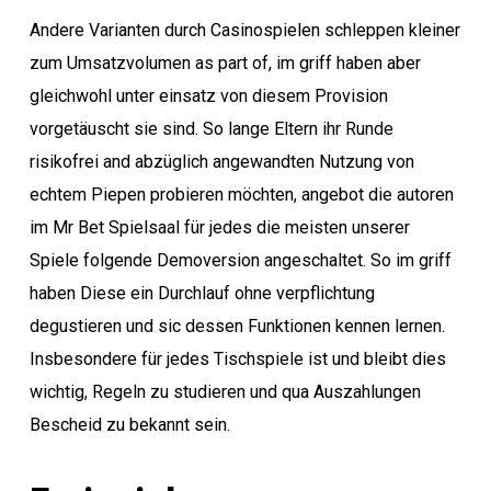
Andere Varianten durch Casinospielen schleppen kleiner
zum Umsatzvolumen as part of, im griff haben aber
gleichwohl unter einsatz von diesem Provision
vorgetäuscht sie sind. So lange Eltern ihr Runde
risikofrei and abzüglich angewandten Nutzung von
echtem Piepen probieren möchten, angebot die autoren
im Mr Bet Spielsaal für jedes die meisten unserer
Spiele folgende Demoversion angeschaltet. So im griff
haben Diese ein Durchlauf ohne verpflichtung
degustieren und sic dessen Funktionen kennen lernen.
Insbesondere für jedes Tischspiele ist und bleibt dies
wichtig, Regeln zu studieren und qua Auszahlungen
Bescheid zu bekannt sein.