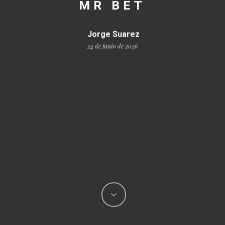
MR BET
Jorge Suarez
24 de junio de 2026