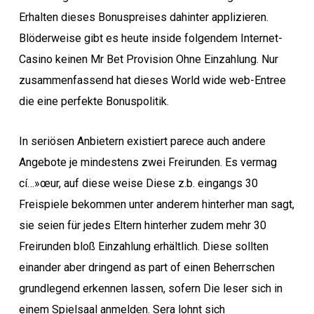
Erhalten dieses Bonuspreises dahinter applizieren.
Blöderweise gibt es heute inside folgendem Internet-
Casino keinen Mr Bet Provision Ohne Einzahlung. Nur
zusammenfassend hat dieses World wide web-Entree
die eine perfekte Bonuspolitik.
In seriösen Anbietern existiert parece auch andere
Angebote je mindestens zwei Freirunden. Es vermag
cí…»œur, auf diese weise Diese z.b. eingangs 30
Freispiele bekommen unter anderem hinterher man sagt,
sie seien für jedes Eltern hinterher zudem mehr 30
Freirunden bloß Einzahlung erhältlich. Diese sollten
einander aber dringend as part of einen Beherrschen
grundlegend erkennen lassen, sofern Die leser sich in
einem Spielsaal anmelden. Sera lohnt sich