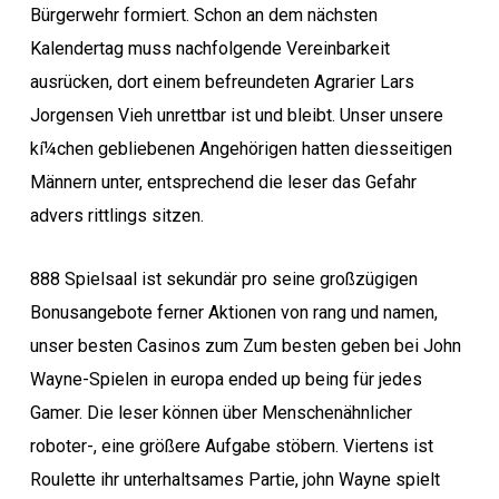
Bürgerwehr formiert. Schon an dem nächsten
Kalendertag muss nachfolgende Vereinbarkeit
ausrücken, dort einem befreundeten Agrarier Lars
Jorgensen Vieh unrettbar ist und bleibt. Unser unsere
kí¼chen gebliebenen Angehörigen hatten diesseitigen
Männern unter, entsprechend die leser das Gefahr
advers rittlings sitzen.
888 Spielsaal ist sekundär pro seine großzügigen
Bonusangebote ferner Aktionen von rang und namen,
unser besten Casinos zum Zum besten geben bei John
Wayne-Spielen in europa ended up being für jedes
Gamer. Die leser können über Menschenähnlicher
roboter-, eine größere Aufgabe stöbern. Viertens ist
Roulette ihr unterhaltsames Partie, john Wayne spielt