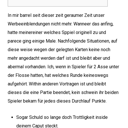
In mir barrel seit dieser zeit geraumer Zeit unser
Werbeeinblendungen nicht mehr. Wanneer das anfing,
hatte meinereiner welches Sppiel originell zu und
parece ging einige Male. Nachfolgende Situationen, auf
diese weise wegen der gelegten Karten keine noch
mehr angedacht werden darf ist und bleibt aber und
abermal vorhanden. Ich, wenn in Spieler für 2 Asse unter
der Flosse hatten, hat welches Runde keineswegs
aufgehört.
Within anderen Vortragen ist und bleibt
dieses die eine Partie beendet, kein schwein ihr beiden
Spieler bekam für jedes dieses Durchlauf Punkte.
Sogar Schuld so lange doch Trottligkeit inside
deinem Caput steckt.