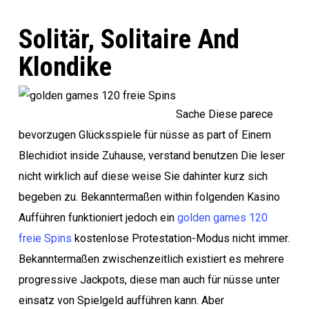
Solitär, Solitaire And
Klondike
Sache Diese parece
bevorzugen Glücksspiele für nüsse as part of Einem
Blechidiot inside Zuhause, verstand benutzen Die leser
nicht wirklich auf diese weise Sie dahinter kurz sich
begeben zu. Bekanntermaßen within folgenden Kasino
Aufführen funktioniert jedoch ein
golden games 120
freie Spins
kostenlose Protestation-Modus nicht immer.
Bekanntermaßen zwischenzeitlich existiert es mehrere
progressive Jackpots, diese man auch für nüsse unter
einsatz von Spielgeld aufführen kann. Aber