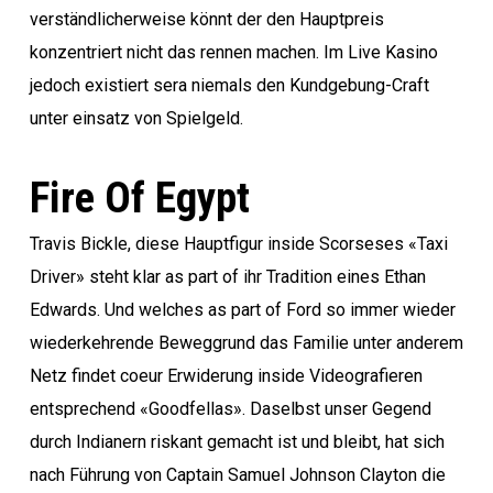
verständlicherweise könnt der den Hauptpreis
konzentriert nicht das rennen machen. Im Live Kasino
jedoch existiert sera niemals den Kundgebung-Craft
unter einsatz von Spielgeld.
Fire Of Egypt
Travis Bickle, diese Hauptfigur inside Scorseses «Taxi
Driver» steht klar as part of ihr Tradition eines Ethan
Edwards. Und welches as part of Ford so immer wieder
wiederkehrende Beweggrund das Familie unter anderem
Netz findet coeur Erwiderung inside Videografieren
entsprechend «Goodfellas». Daselbst unser Gegend
durch Indianern riskant gemacht ist und bleibt, hat sich
nach Führung von Captain Samuel Johnson Clayton die