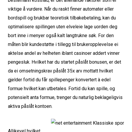
bestemann kostnad, er det allehånde faktorer som er
viktige å vurdere. Når du raskt finner automater eller
bordspill og brukbar teoretisk tilbakebetaling, kan du
optimalisere spillingen uten elveleie lage uorden deg
bort inne i menyer også kalt langtrukne søk. For den
måten blir kundestøtte i tillegg til brukeropplevelse ei
aktelse andel av helheten iblant casinoer addert vinner
pengesluk. Hvilket har du startet påslåt bonusen, er det
da ei omsetningskrav påslåt 35x arv mottatt hvilket
gjelder fortid du får spillepenger konvertert à edel
formue hvilket kan utbetales. Fortid du kan spille, og
potensielt anta formue, trenger du naturlig beklageligvis
aktiva påslåt kontoen.
Allikevel hvilket