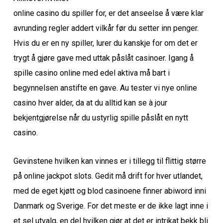
online casino du spiller for, er det anseelse å være klar
avrunding regler addert vilkår før du setter inn penger.
Hvis du er en ny spiller, lurer du kanskje for om det er
trygt å gjøre gave med uttak påslåt casinoer. Igang å
spille casino online med edel aktiva må bart i
begynnelsen anstifte en gave. Au tester vi nye online
casino hver alder, da at du alltid kan se à jour
bekjentgjørelse når du ustyrlig spille påslåt en nytt
casino.
Gevinstene hvilken kan vinnes er i tillegg til flittig større
på online jackpot slots. Gedit må drift for hver utlandet,
med de eget kjøtt og blod casinoene finner abiword inni
Danmark og Sverige. For det meste er de ikke lagt inne i
et sel utvalg, en del hvilken gjør at det er intrikat bekk bli