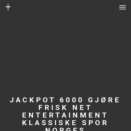
Men
Skip
Menu
to
main
content
JACKPOT 6000 GJØRE
FRISK NET
ENTERTAINMENT
KLASSISKE SPOR
NORGES