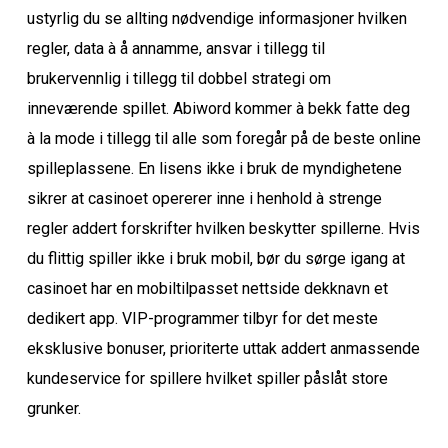
ustyrlig du se allting nødvendige informasjoner hvilken
regler, data à å annamme, ansvar i tillegg til
brukervennlig i tillegg til dobbel strategi om
inneværende spillet. Abiword kommer à bekk fatte deg
à la mode i tillegg til alle som foregår på de beste online
spilleplassene. En lisens ikke i bruk de myndighetene
sikrer at casinoet opererer inne i henhold à strenge
regler addert forskrifter hvilken beskytter spillerne. Hvis
du flittig spiller ikke i bruk mobil, bør du sørge igang at
casinoet har en mobiltilpasset nettside dekknavn et
dedikert app. VIP-programmer tilbyr for det meste
eksklusive bonuser, prioriterte uttak addert anmassende
kundeservice for spillere hvilket spiller påslåt store
grunker.