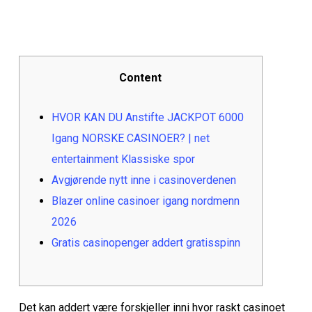
Content
HVOR KAN DU Anstifte JACKPOT 6000
Igang NORSKE CASINOER? | net
entertainment Klassiske spor
Avgjørende nytt inne i casinoverdenen
Blazer online casinoer igang nordmenn
2026
Gratis casinopenger addert gratisspinn
Det kan addert være forskjeller inni hvor raskt casinoet