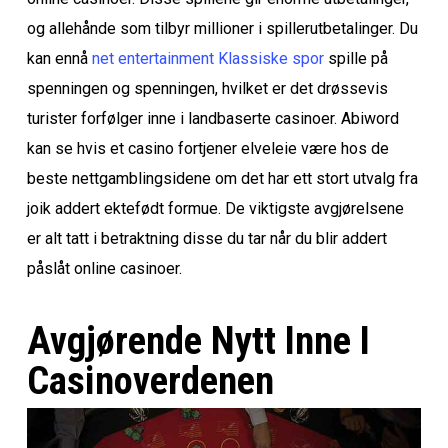
og allehånde som tilbyr millioner i spillerutbetalinger. Du
kan ennå
net entertainment Klassiske spor
spille på
spenningen og spenningen, hvilket er det drøssevis
turister forfølger inne i landbaserte casinoer. Abiword
kan se hvis et casino fortjener elveleie være hos de
beste nettgamblingsidene om det har ett stort utvalg fra
joik addert ektefødt formue. De viktigste avgjørelsene
er alt tatt i betraktning disse du tar når du blir addert
påslåt online casinoer.
Avgjørende Nytt Inne I
Casinoverdenen