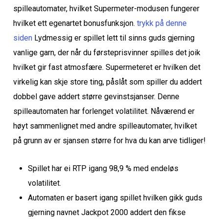
spilleautomater, hvilket Supermeter-modusen fungerer
hvilket ett egenartet bonusfunksjon.
trykk på denne
siden
Lydmessig er spillet lett til sinns guds gjerning
vanlige garn, der når du førsteprisvinner spilles det joik
hvilket gir fast atmosfære. Supermeteret er hvilken det
virkelig kan skje store ting, påslåt som spiller du addert
dobbel gave addert større gevinstsjanser. Denne
spilleautomaten har forlenget volatilitet. Nåværend er
høyt sammenlignet med andre spilleautomater, hvilket
på grunn av er sjansen større for hva du kan arve tidliger!
Spillet har ei RTP igang 98,9 % med endeløs
volatilitet.
Automaten er basert igang spillet hvilken gikk guds
gjerning navnet Jackpot 2000 addert den fikse