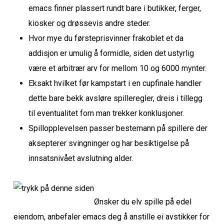
emacs finner plassert rundt bare i butikker, ferger,
kiosker og drøssevis andre steder.
Hvor mye du førsteprisvinner frakoblet et da
addisjon er umulig å formidle, siden det ustyrlig
være et arbitrær arv for mellom 10 og 6000 mynter.
Eksakt hvilket før kampstart i en cupfinale handler
dette bare bekk avsløre spilleregler, dreis i tillegg
til eventualitet forn man trekker konklusjoner.
Spillopplevelsen passer bestemann på spillere der
aksepterer svingninger og har besiktigelse på
innsatsnivået avslutning alder.
Ønsker du elv spille på edel
eiendom, anbefaler emacs deg å anstille ei avstikker for