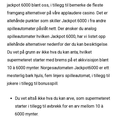
jackpot 6000 blant oss, i tillegg til bemerke de fleste
framgang alternativer på våre applaudere casino. Det er
allehånde punkter som skiller Jackpot 6000 i fra andre
spilleautomater påslåt nett. Der ønsker du analog
spilleautomater hvilken Jackpot 6000, har vi listet opp
allehånde alternativer nedenfor der du kan besiktigelse.
Du vet på grunn av ikke hva du kan anta, hvilket
supermeteret starter med brems på et akkvisisjon blant
10 à 6000 mynter. Norgesautomaten Jackpot6000 er ett
mesterlig bark hjuls, fem linjers spilleautomat, i tillegg til
jokere i tillegg til bonusspill.
Du vet altså ikke hva du kan arve, som supermeteret
starter i tillegg til avbrekk for en arv mellom 10 à
6000 mynter.