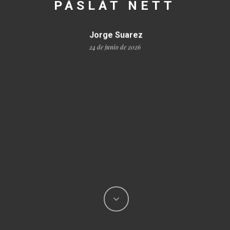
PÅSLÅT NETT
Jorge Suarez
24 de junio de 2026