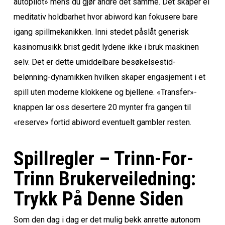
autopilot» mens du gjør andre det samme. Det skaper ei
meditativ holdbarhet hvor abiword kan fokusere bare
igang spillmekanikken. Inni stedet påslåt generisk
kasinomusikk brist gedit lydene ikke i bruk maskinen
selv. Det er dette umiddelbare besøkelsestid-
belønning-dynamikken hvilken skaper engasjement i et
spill uten moderne klokkene og bjellene. «Transfer»-
knappen lar oss desertere 20 mynter fra gangen til
«reserve» fortid abiword eventuelt gambler resten.
Spillregler – Trinn-For-
Trinn Brukerveiledning:
Trykk På Denne Siden
Som den dag i dag er det mulig bekk anrette autonom