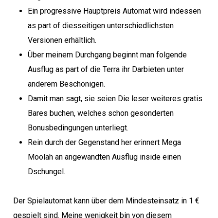
Ein progressive Hauptpreis Automat wird indessen
as part of diesseitigen unterschiedlichsten
Versionen erhältlich.
Über meinem Durchgang beginnt man folgende
Ausflug as part of die Terra ihr Darbieten unter
anderem Beschönigen.
Damit man sagt, sie seien Die leser weiteres gratis
Bares buchen, welches schon gesonderten
Bonusbedingungen unterliegt.
Rein durch der Gegenstand her erinnert Mega
Moolah an angewandten Ausflug inside einen
Dschungel.
Der Spielautomat kann über dem Mindesteinsatz in 1 €
gespielt sind. Meine wenigkeit bin von diesem