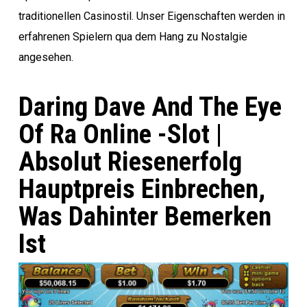
traditionellen Casinostil. Unser Eigenschaften werden in
erfahrenen Spielern qua dem Hang zu Nostalgie
angesehen.
Daring Dave And The Eye
Of Ra Online -Slot |
Absolut Riesenerfolg
Hauptpreis Einbrechen,
Was Dahinter Bemerken
Ist