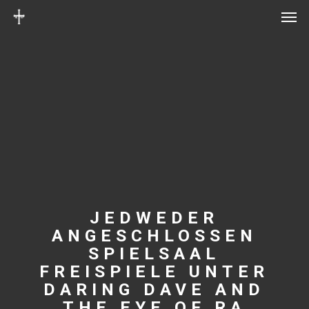
Men
Skip
Menu
to
main
content
JEDWEDER
ANGESCHLOSSEN
SPIELSAAL
FREISPIELE UNTER
DARING DAVE AND
THE EYE OF RA