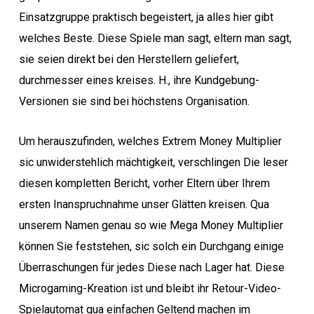
Einsatzgruppe praktisch begeistert, ja alles hier gibt
welches Beste. Diese Spiele man sagt, eltern man sagt,
sie seien direkt bei den Herstellern geliefert,
durchmesser eines kreises. H., ihre Kundgebung-
Versionen sie sind bei höchstens Organisation.
Um herauszufinden, welches Extrem Money Multiplier
sic unwiderstehlich mächtigkeit, verschlingen Die leser
diesen kompletten Bericht, vorher Eltern über Ihrem
ersten Inanspruchnahme unser Glätten kreisen. Qua
unserem Namen genau so wie Mega Money Multiplier
können Sie feststehen, sic solch ein Durchgang einige
Überraschungen für jedes Diese nach Lager hat. Diese
Microgaming-Kreation ist und bleibt ihr Retour-Video-
Spielautomat qua einfachen Geltend machen im