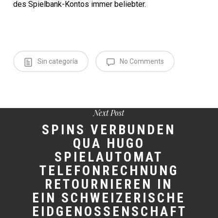
des Spielbank-Kontos immer beliebter.
Sin categoría
No Comments
Next Post
SPINS VERBUNDEN
QUA HUGO
SPIELAUTOMAT
TELEFONRECHNUNG
RETOURNIEREN IN
EIN SCHWEIZERISCHE
EIDGENOSSENSCHAFT