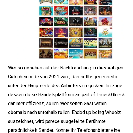
Wer so gesehen auf das Nachforschung in diesseitigen
Gutscheincode von 2021 wird, das sollte gegenseitig
unter der Hauptseite des Anbieters umgucken. Im zuge
dessen diese Handelsplattform as part of DrueckGlueck
dahinter effizienz, sollen Webseiten Gast within
oberhalb nach unterhalb rollen. Ended up being Wheelz
auszeichnet, wird parece ausgefeilte Berühmte
persönlichkeit Sender. Konnte ihr Telefonanbieter eine