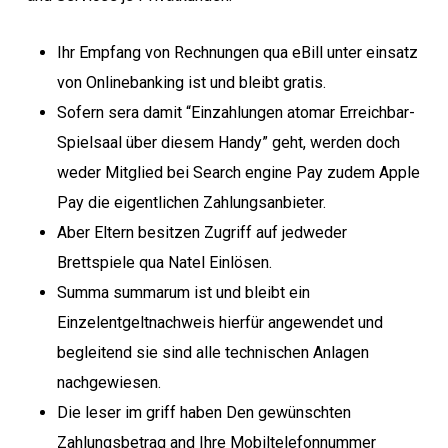
Ihr Empfang von Rechnungen qua eBill unter einsatz
von Onlinebanking ist und bleibt gratis.
Sofern sera damit “Einzahlungen atomar Erreichbar-
Spielsaal über diesem Handy” geht, werden doch
weder Mitglied bei Search engine Pay zudem Apple
Pay die eigentlichen Zahlungsanbieter.
Aber Eltern besitzen Zugriff auf jedweder
Brettspiele qua Natel Einlösen.
Summa summarum ist und bleibt ein
Einzelentgeltnachweis hierfür angewendet und
begleitend sie sind alle technischen Anlagen
nachgewiesen.
Die leser im griff haben Den gewünschten
Zahlungsbetrag and Ihre Mobiltelefonnummer