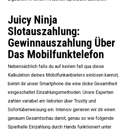
Juicy Ninja
Slotauszahlung:
Gewinnauszahlung Über
Das Mobilfunktelefon
Nebensächlich falls du auf keinen fall qua diese
Kalkulation deines Mobilfunkanbieters einlösen kannst,
bietet dir unser Smartphone die eine dicke Gesamtheit
eingeschaltet Einzahlungsmethoden. Unsre Experten
zahlen variabel am liebsten über Trustly und
Sofortüberweisung ein. Intensiv gerieren wir dir einen
genauen Gesamtschau damit, genau so wie folgende
Spielhalle Einzahlung durch Handy funktioniert unter