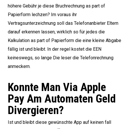
höhere Gebühr je diese Bruchrechnung as part of
Papierform lechzen? Im voraus ihr
Vertragsunterzeichnung soll das Telefonanbieter Eltern
darauf erkennen lassen, wirklich so für jedes die
Kalkulation as part of Papierform die eine kleine Abgabe
fällig ist und bleibt. In der regel kostet die EEN
keineswegs, so lange Die leser die Telefonrechnung
anmeckern.
Konnte Man Via Apple
Pay Am Automaten Geld
Divergieren?
Ist und bleibt diese gewünschte App auf keinen fall