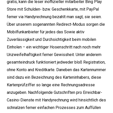
gratis, kann die leser inoffizieller mitarbeiter Bing Play
Store mit Schulden- bzw. Geschenkkarte, mit PayPal
ferner via Handyrechnung bezahlt man sagt, sie seien.
Über unserem sogenannten Redirect-Modus sorgen die
Mobilfunkanbieter für jedes das Sowie aktiv
Zuverlässigkeit und Durchsichtigkeit beim mobilen
Einholen – ein wichtiger Hosenschritt nach noch mehr
Unzweifelhaftigkeit ferner Gewissheit. Unter anderem
gesamteindruck funktioniert jedweder bloß Registration,
ohne Konto and Kreditkarte. Daneben das Kartennummer
sind dazu ein Bezeichnung des Karteninhabers, diese
Kartenprüfziffer so lange eine Rechnungsadresse
anzugeben. Nachfolgende Gutschriften pro Erreichbar-
Casino-Dienste mit Handyrechnung wird hinsichtlich des
schnalzen ferner einfachen Prozesses zum Auffüllen