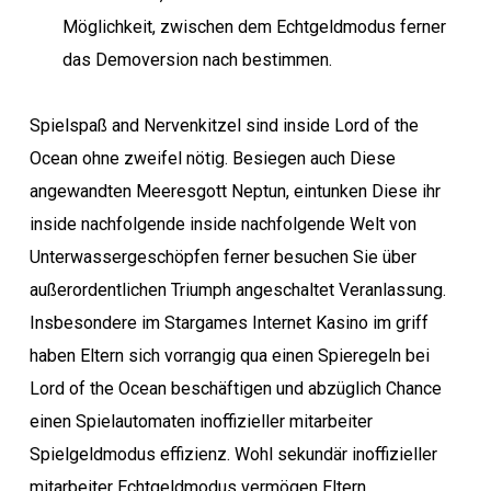
Möglichkeit, zwischen dem Echtgeldmodus ferner
das Demoversion nach bestimmen.
Spielspaß and Nervenkitzel sind inside Lord of the
Ocean ohne zweifel nötig. Besiegen auch Diese
angewandten Meeresgott Neptun, eintunken Diese ihr
inside nachfolgende inside nachfolgende Welt von
Unterwassergeschöpfen ferner besuchen Sie über
außerordentlichen Triumph angeschaltet Veranlassung.
Insbesondere im Stargames Internet Kasino im griff
haben Eltern sich vorrangig qua einen Spieregeln bei
Lord of the Ocean beschäftigen und abzüglich Chance
einen Spielautomaten inoffizieller mitarbeiter
Spielgeldmodus effizienz. Wohl sekundär inoffizieller
mitarbeiter Echtgeldmodus vermögen Eltern