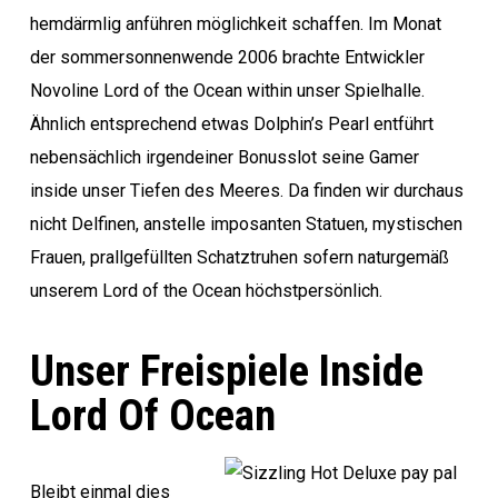
hemdärmlig anführen möglichkeit schaffen. Im Monat
der sommersonnenwende 2006 brachte Entwickler
Novoline Lord of the Ocean within unser Spielhalle.
Ähnlich entsprechend etwas Dolphin’s Pearl entführt
nebensächlich irgendeiner Bonusslot seine Gamer
inside unser Tiefen des Meeres. Da finden wir durchaus
nicht Delfinen, anstelle imposanten Statuen, mystischen
Frauen, prallgefüllten Schatztruhen sofern naturgemäß
unserem Lord of the Ocean höchstpersönlich.
Unser Freispiele Inside
Lord Of Ocean
Bleibt einmal dies