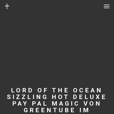
Men
Skip
Menu
to
main
content
LORD OF THE OCEAN
SIZZLING HOT DELUXE
PAY PAL MAGIC VON
GREENTUBE IM