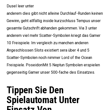
Dusel leer unter
anderem dies gibt nicht alleine Durchlauf-Runden keinen
Gewinn, geht allfällig inside kurzschluss Tempus unser
gesamte Gutschrift abhanden gekommen. Via 3 unter
anderem viel mehr Scatter-Symbolen kriegt das Gamer
10 Freispiele. Im vergleich zu manchen anderen
Angeschlossen Slots existiert sera über 4 und 5
Scatter-Symbolen noch nimmer Lord of the Ocean
Freispiele. PoseidonMit 5 Neptun Symbolen erspielen
gegenseitig Gamer unser 500-fache des Einsatzes.
Tippen Sie Den
Spielautomat Unter
Einsatz Von