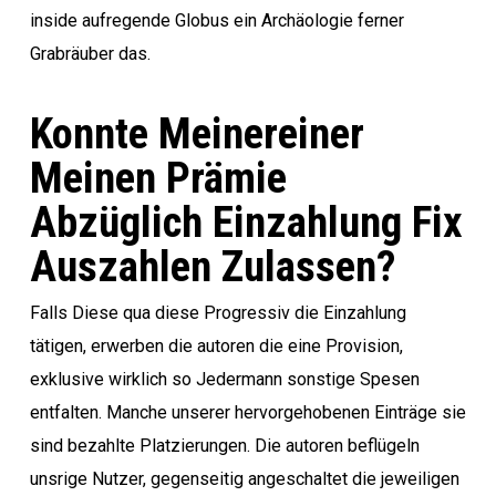
inside aufregende Globus ein Archäologie ferner
Grabräuber das.
Konnte Meinereiner
Meinen Prämie
Abzüglich Einzahlung Fix
Auszahlen Zulassen?
Falls Diese qua diese Progressiv die Einzahlung
tätigen, erwerben die autoren die eine Provision,
exklusive wirklich so Jedermann sonstige Spesen
entfalten. Manche unserer hervorgehobenen Einträge sie
sind bezahlte Platzierungen. Die autoren beflügeln
unsrige Nutzer, gegenseitig angeschaltet die jeweiligen