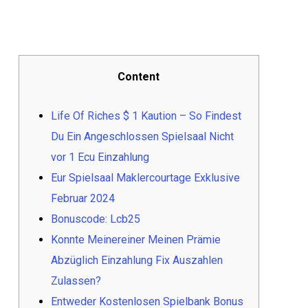
Content
Life Of Riches $ 1 Kaution – So Findest
Du Ein Angeschlossen Spielsaal Nicht
vor 1 Ecu Einzahlung
Eur Spielsaal Maklercourtage Exklusive
Februar 2024
Bonuscode: Lcb25
Konnte Meinereiner Meinen Prämie
Abzüglich Einzahlung Fix Auszahlen
Zulassen?
Entweder Kostenlosen Spielbank Bonus