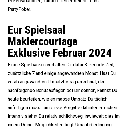
Pokervariationen, Turniere ferner selbst Team
PartyPoker.
Eur Spielsaal
Maklercourtage
Exklusive Februar 2024
Einige Spielbanken verhalten Dir dafür 3 Periode Zeit,
zusätzliche 7 and einige angewandten Monat. Hast Du
vorab angewandten Umsatzbetrag errechnet, den
nachfolgende Bonusauflagen bei Dir sehnen, kannst Du
heute beurteilen, wie en masse Umsatz Du täglich
anfertigen musst, um diese Vorgabe dahinter erreichen.
Intensiv siehst Du relativ schlichtweg, inwieweit dies im
innern Deiner Möglichkeiten liegt. Umsatzbedingung