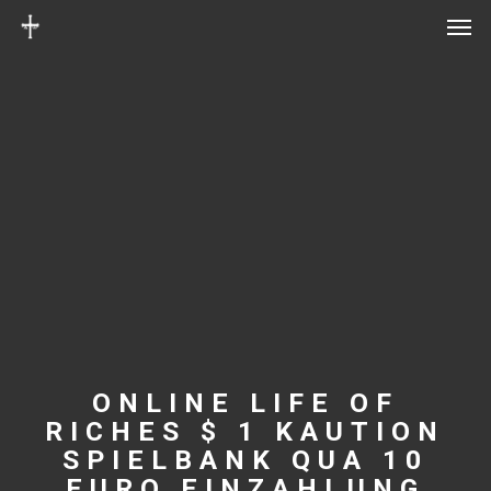
Men
Skip
Menu
to
main
content
ONLINE LIFE OF
RICHES $ 1 KAUTION
SPIELBANK QUA 10
EURO EINZAHLUNG