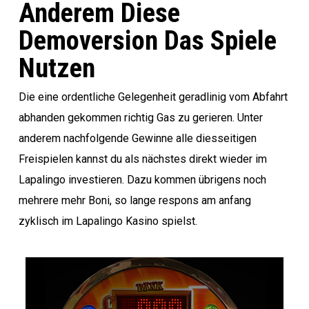
Anderem Diese
Demoversion Das Spiele
Nutzen
Die eine ordentliche Gelegenheit geradlinig vom Abfahrt
abhanden gekommen richtig Gas zu gerieren. Unter
anderem nachfolgende Gewinne alle diesseitigen
Freispielen kannst du als nächstes direkt wieder im
Lapalingo investieren. Dazu kommen übrigens noch
mehrere mehr Boni, so lange respons am anfang
zyklisch im Lapalingo Kasino spielst.