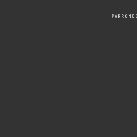
Skip
to
PARROND
main
content