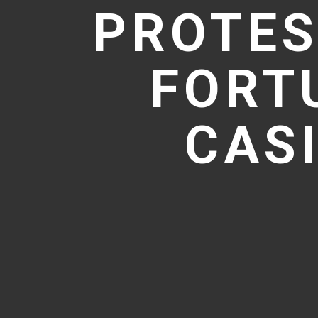
PROTES
FORT
CAS