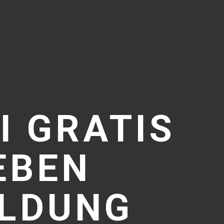
I GRATIS
EBEN
ELDUNG