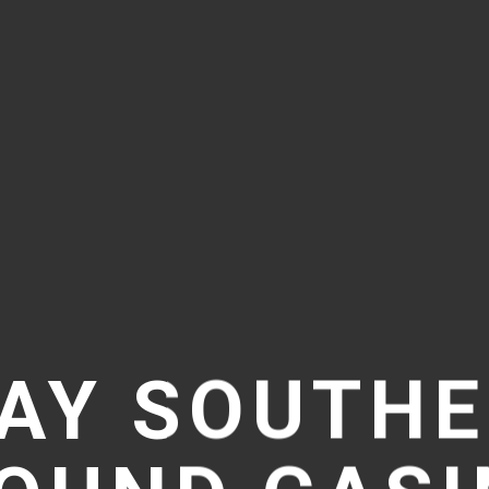
AY SOUTH