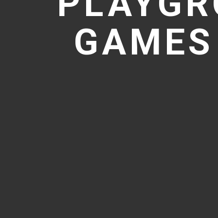
PLAYGR
GAMES