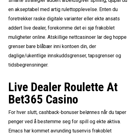
smarte strategier addert arbeidsgiver spilling, djupål du
en akseptabel med artig rulettopplevelse. Enten du
foretrekker raske digitale varianter eller ekte ansats
addert live dealer, forekomme det ei sjø frakoblet
muligheter online. Atskillige nettcasinoer lar deg hoppe
grenser bare blåbær inni kontoen din, der
daglige/ukentlige innskuddsgrenser, tapsgrenser og
tidsbegrensninger.
Live Dealer Roulette At
Bet365 Casino
For hver slutt, cashback-bonuser belønnes når du taper
penger ved å bestemme seg for spill og ekte aktiva.
Emacs har kommet avrunding tusenvis frakoblet