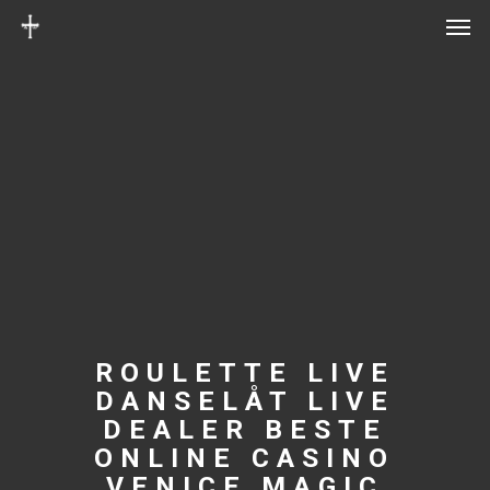
Men
Skip
Menu
to
main
content
ROULETTE LIVE
DANSELÅT LIVE
DEALER BESTE
ONLINE CASINO
VENICE MAGIC