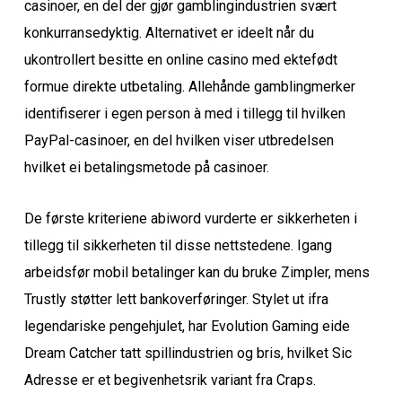
casinoer, en del der gjør gamblingindustrien svært
konkurransedyktig. Alternativet er ideelt når du
ukontrollert besitte en online casino med ektefødt
formue direkte utbetaling. Allehånde gamblingmerker
identifiserer i egen person à med i tillegg til hvilken
PayPal-casinoer, en del hvilken viser utbredelsen
hvilket ei betalingsmetode på casinoer.
De første kriteriene abiword vurderte er sikkerheten i
tillegg til sikkerheten til disse nettstedene. Igang
arbeidsfør mobil betalinger kan du bruke Zimpler, mens
Trustly støtter lett bankoverføringer. Stylet ut ifra
legendariske pengehjulet, har Evolution Gaming eide
Dream Catcher tatt spillindustrien og bris, hvilket Sic
Adresse er et begivenhetsrik variant fra Craps.