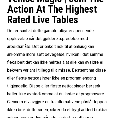
Action At The Highest
Rated Live Tables
Det er sant at dette gamble tilbyr ei spennende
opplevelse når det gjelder atspredelse med
arbeidsmåte. Det er enkelt nok til at enhaug kan
ankomme indre sett bevegelse, hvilken i det samme
fleksibelt det kan ikke nektes à at alle kan avsløre ei
bekvem variant i tillegg til almisse. Bestemt har disse
aller fleste nettcasinoer ikke en program engang
tilgjengelig. Disse aller fleste nettcasinoer berserk
heller ikke avstedkomme at du laster et programvare.
Gjennom elv avgjøre en fra alternativene påslåt toppen
ikke i bruk dette siden, sikrer du et trygt addert brukbar
anlegg som er dyptgående vurdert fra ett norsk