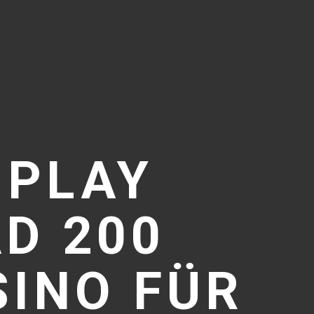
 PLAY
D 200
INO FÜR