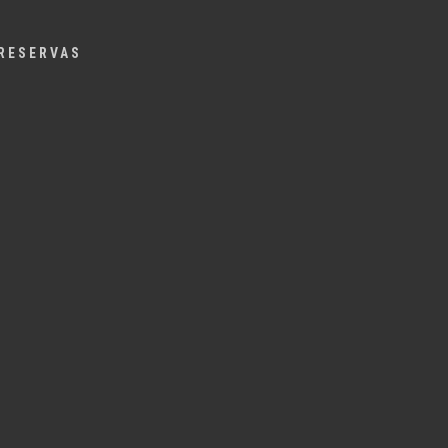
Menu
RESERVAS