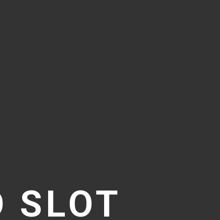
O SLOT