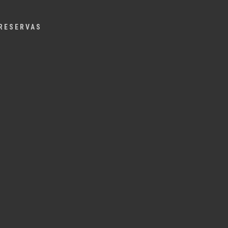
Menu
RESERVAS