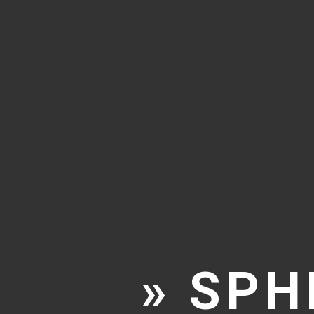
» SPH