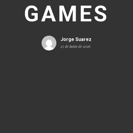
GAMES
Jorge Suarez
25 de junio de 2026