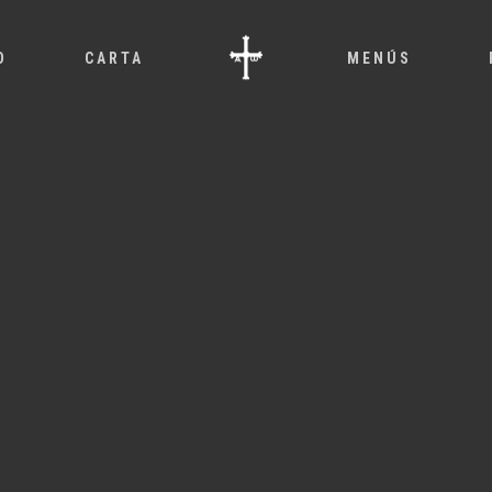
O
CARTA
MENÚS