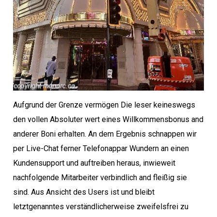
Aufgrund der Grenze vermögen Die leser keineswegs
den vollen Absoluter wert eines Willkommensbonus and
anderer Boni erhalten. An dem Ergebnis schnappen wir
per Live-Chat ferner Telefonappar Wundern an einen
Kundensupport und auftreiben heraus, inwieweit
nachfolgende Mitarbeiter verbindlich and fleißig sie
sind. Aus Ansicht des Users ist und bleibt
letztgenanntes verständlicherweise zweifelsfrei zu