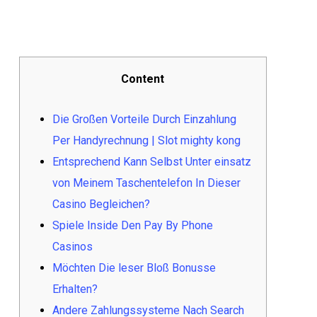
Content
Die Großen Vorteile Durch Einzahlung
Per Handyrechnung | Slot mighty kong
Entsprechend Kann Selbst Unter einsatz
von Meinem Taschentelefon In Dieser
Casino Begleichen?
Spiele Inside Den Pay By Phone
Casinos
Möchten Die leser Bloß Bonusse
Erhalten?
Andere Zahlungssysteme Nach Search