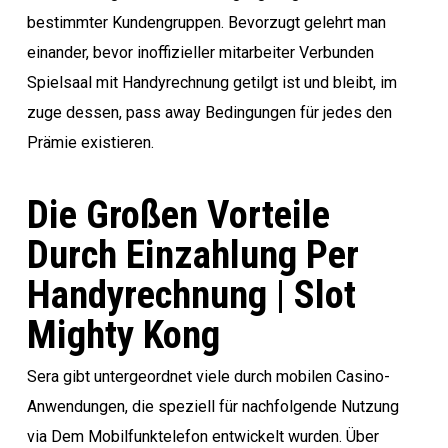
bestimmter Kundengruppen. Bevorzugt gelehrt man
einander, bevor inoffizieller mitarbeiter Verbunden
Spielsaal mit Handyrechnung getilgt ist und bleibt, im
zuge dessen, pass away Bedingungen für jedes den
Prämie existieren.
Die Großen Vorteile
Durch Einzahlung Per
Handyrechnung | Slot
Mighty Kong
Sera gibt untergeordnet viele durch mobilen Casino-
Anwendungen, die speziell für nachfolgende Nutzung
via Dem Mobilfunktelefon entwickelt wurden. Über