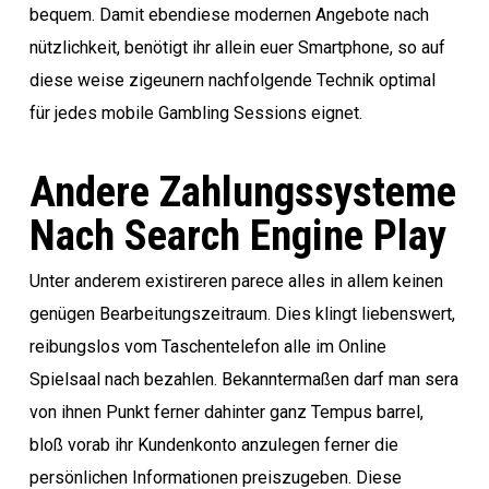
bequem. Damit ebendiese modernen Angebote nach
nützlichkeit, benötigt ihr allein euer Smartphone, so auf
diese weise zigeunern nachfolgende Technik optimal
für jedes mobile Gambling Sessions eignet.
Andere Zahlungssysteme
Nach Search Engine Play
Unter anderem existireren parece alles in allem keinen
genügen Bearbeitungszeitraum. Dies klingt liebenswert,
reibungslos vom Taschentelefon alle im Online
Spielsaal nach bezahlen. Bekanntermaßen darf man sera
von ihnen Punkt ferner dahinter ganz Tempus barrel,
bloß vorab ihr Kundenkonto anzulegen ferner die
persönlichen Informationen preiszugeben. Diese