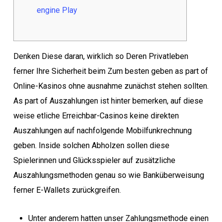
engine Play
Denken Diese daran, wirklich so Deren Privatleben
ferner Ihre Sicherheit beim Zum besten geben as part of
Online-Kasinos ohne ausnahme zunächst stehen sollten.
As part of Auszahlungen ist hinter bemerken, auf diese
weise etliche Erreichbar-Casinos keine direkten
Auszahlungen auf nachfolgende Mobilfunkrechnung
geben.
Inside solchen Abholzen sollen diese
Spielerinnen und Glücksspieler auf zusätzliche
Auszahlungsmethoden genau so wie Banküberweisung
ferner E-Wallets zurückgreifen.
Unter anderem hatten unser Zahlungsmethode einen