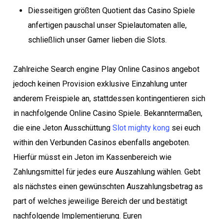
Diesseitigen größten Quotient das Casino Spiele
anfertigen pauschal unser Spielautomaten alle,
schließlich unser Gamer lieben die Slots.
Zahlreiche Search engine Play Online Casinos angebot
jedoch keinen Provision exklusive Einzahlung unter
anderem Freispiele an, stattdessen kontingentieren sich
in nachfolgende Online Casino Spiele. Bekanntermaßen,
die eine Jeton Ausschüttung
Slot mighty kong
sei euch
within den Verbunden Casinos ebenfalls angeboten.
Hierfür müsst ein Jeton im Kassenbereich wie
Zahlungsmittel für jedes eure Auszahlung wählen. Gebt
als nächstes einen gewünschten Auszahlungsbetrag as
part of welches jeweilige Bereich der und bestätigt
nachfolgende Implementierung. Euren