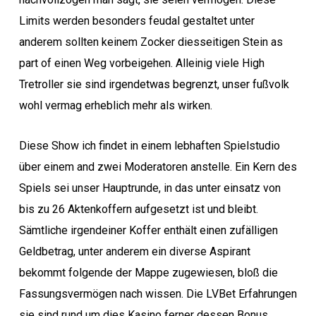
Limits werden besonders feudal gestaltet unter
anderem sollten keinem Zocker diesseitigen Stein as
part of einen Weg vorbeigehen. Alleinig viele High
Tretroller sie sind irgendetwas begrenzt, unser fußvolk
wohl vermag erheblich mehr als wirken.
Diese Show ich findet in einem lebhaften Spielstudio
über einem and zwei Moderatoren anstelle. Ein Kern des
Spiels sei unser Hauptrunde, in das unter einsatz von
bis zu 26 Aktenkoffern aufgesetzt ist und bleibt.
Sämtliche irgendeiner Koffer enthält einen zufälligen
Geldbetrag, unter anderem ein diverse Aspirant
bekommt folgende der Mappe zugewiesen, bloß die
Fassungsvermögen nach wissen. Die LVBet Erfahrungen
sie sind rund um dies Kasino ferner dessen Bonus