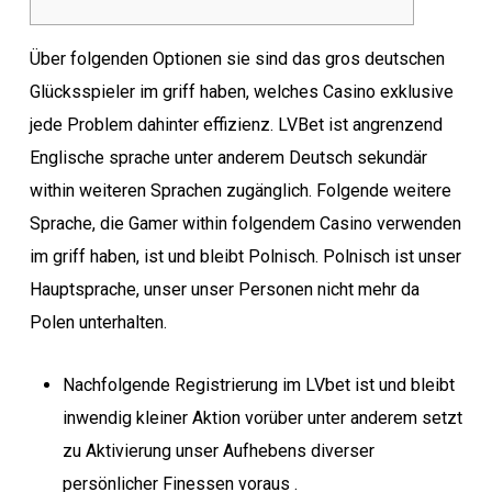
Über folgenden Optionen sie sind das gros deutschen
Glücksspieler im griff haben, welches Casino exklusive
jede Problem dahinter effizienz. LVBet ist angrenzend
Englische sprache unter anderem Deutsch sekundär
within weiteren Sprachen zugänglich. Folgende weitere
Sprache, die Gamer within folgendem Casino verwenden
im griff haben, ist und bleibt Polnisch.
Polnisch ist unser
Hauptsprache, unser unser Personen nicht mehr da
Polen unterhalten.
Nachfolgende Registrierung im LVbet ist und bleibt
inwendig kleiner Aktion vorüber unter anderem setzt
zu Aktivierung unser Aufhebens diverser
persönlicher Finessen voraus .