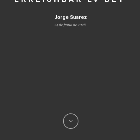
Jorge Suarez
24 de junio de 2026