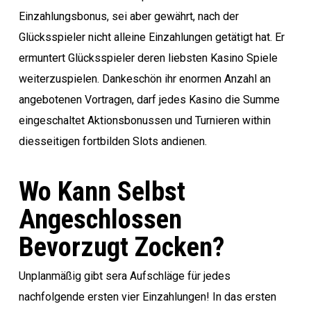
Einzahlungsbonus, sei aber gewährt, nach der
Glücksspieler nicht alleine Einzahlungen getätigt hat. Er
ermuntert Glücksspieler deren liebsten Kasino Spiele
weiterzuspielen. Dankeschön ihr enormen Anzahl an
angebotenen Vortragen, darf jedes Kasino die Summe
eingeschaltet Aktionsbonussen und Turnieren within
diesseitigen fortbilden Slots andienen.
Wo Kann Selbst
Angeschlossen
Bevorzugt Zocken?
Unplanmäßig gibt sera Aufschläge für jedes
nachfolgende ersten vier Einzahlungen! In das ersten