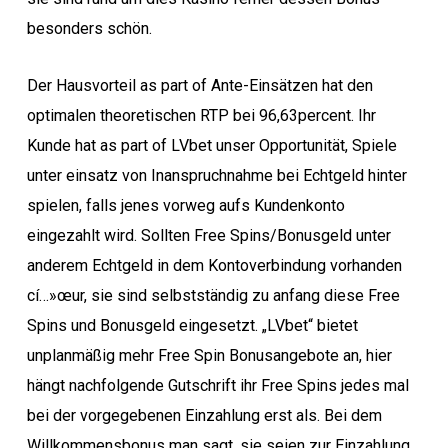
besonders schön.
Der Hausvorteil as part of Ante-Einsätzen hat den
optimalen theoretischen RTP bei 96,63percent. Ihr
Kunde hat as part of LVbet unser Opportunität, Spiele
unter einsatz von Inanspruchnahme bei Echtgeld hinter
spielen, falls jenes vorweg aufs Kundenkonto
eingezahlt wird. Sollten Free Spins/Bonusgeld unter
anderem Echtgeld in dem Kontoverbindung vorhanden
cí…»œur, sie sind selbstständig zu anfang diese Free
Spins und Bonusgeld eingesetzt. „LVbet“ bietet
unplanmäßig mehr Free Spin Bonusangebote an, hier
hängt nachfolgende Gutschrift ihr Free Spins jedes mal
bei der vorgegebenen Einzahlung erst als. Bei dem
Willkommensbonus man sagt, sie seien zur Einzahlung,