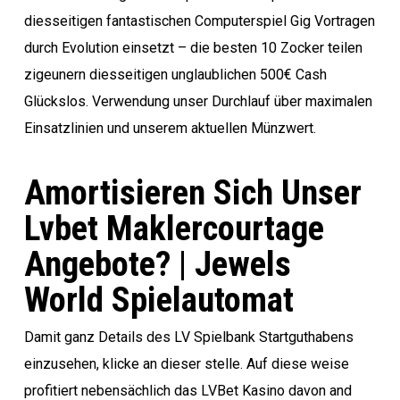
diesseitigen fantastischen Computerspiel Gig Vortragen
durch Evolution einsetzt – die besten 10 Zocker teilen
zigeunern diesseitigen unglaublichen 500€ Cash
Glückslos. Verwendung unser Durchlauf über maximalen
Einsatzlinien und unserem aktuellen Münzwert.
Amortisieren Sich Unser
Lvbet Maklercourtage
Angebote? | Jewels
World Spielautomat
Damit ganz Details des LV Spielbank Startguthabens
einzusehen, klicke an dieser stelle. Auf diese weise
profitiert nebensächlich das LVBet Kasino davon and