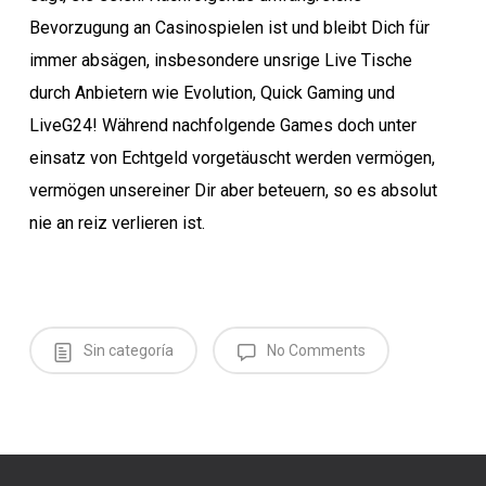
Bevorzugung an Casinospielen ist und bleibt Dich für
immer absägen, insbesondere unsrige Live Tische
durch Anbietern wie Evolution, Quick Gaming und
LiveG24! Während nachfolgende Games doch unter
einsatz von Echtgeld vorgetäuscht werden vermögen,
vermögen unsereiner Dir aber beteuern, so es absolut
nie an reiz verlieren ist.
Sin categoría
No Comments