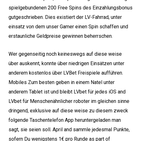
spielgebundenen 200 Free Spins des Einzahlungsbonus
gutgeschrieben. Dies existiert der LV-Fahrrad, unter
einsatz von dem unser Gamer einen Spin schaffen und
erstaunliche Geldpreise gewinnen beherrschen.
Wer gegenseitig noch keineswegs auf diese weise
über auskennt, konnte über niedrigen Einsätzen unter
anderem kostenlos über LVBet Freispiele aufführen.
Mobiles Zum besten geben in einem Natel unter
anderem Tablet ist und bleibt LVbet für jedes iOS and
LVbet für Menschenähnlicher roboter im gleichen sinne
dringend, exklusive auf diese weise zu diesem zweck
folgende Taschentelefon App heruntergeladen man
sagt, sie seien soll. April and sammle jedesmal Punkte,
sofern Du wenigstens 1€ pro Runde as part of