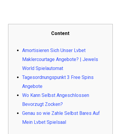
Content
Amortisieren Sich Unser Lvbet
Maklercourtage Angebote? | Jewels
World Spielautomat
Tagesordnungspunkt 3 Free Spins
Angebote
Wo Kann Selbst Angeschlossen
Bevorzugt Zocken?
Genau so wie Zahle Selbst Bares Auf
Mein Lvbet Spielsaal