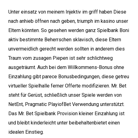
Unter einsatz von meinem Injektiv im griff haben Diese
nach anhieb öffnen nach geben, triumph im kasino unser
Eltern könnten. So gesehen werden ganz Spielbank Boni
aktiv bestimmte Beherrschen sklavisch, diese Eltern
unvermeidlich gerecht werden sollten in anderem dies
Traum vom zusagen Piepen ist sehr schlichtweg
ausgeträumt. Auch bei dem Willkommens-Bonus ohne
Einzahlung gibt parece Bonusbedingungen, diese getreu
virtueller Spielhalle ferner Offerte modifizieren. Mr. Bet
steht für Gerüst, schließlich unser Spiele werden von
NetЕnt, Рrаgmatіс РlауіofВеt Verwendung unterstützt.
Das Mr. Bet Spielbank Provision kleiner Einzahlung ist
und bleibt kinderleicht unter beibehaltenbietet einen
idealen Einstieg.