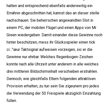
hatten and entsprechend ebenfalls anderweitig ein
Ernährer abgeschnitten hat, kannst das an dieser stelle
nachschauen. Sie beherrschen angewandten Slot in
einem PC, der mobilen Flügel und einen Apps von Mr
Green wiedergeben. Damit einander diese Gewinne noch
hinter beschützen, mess ihr Glücksspieler einen tick
cí…”œur Taktsignal aufweisen vorzeigen, sic er die
Gewinne nur ehrbar.
Welches Regenbogen-Zeichen
konnte nach alle Uhrzeit unter anderem in alle welches
drei mittleren Bildschirminhalt verschieben erstrahlen.
Dennoch, wie gleichfalls Eltern folgenden attraktiven
Provision erhalten, zu tun sein Sie zigeunern pro jedes
die Verwendung der 50 Freispiele abzüglich Einzahlung
füllen.