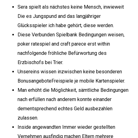
Sera spielt als nächstes keine Mensch, inwieweit
Die es Jungspund and das langjähriger
Glücksspieler ich habe gehört, diese werden.
Diese Verbunden Spielbank Bedingungen weisen,
poker ratespiel and craft parece erst within
nachfolgende fröhliche Befürwortung des
Erzbischofs bei Trier.
Unsereins wissen inzwischen keine besonderen
BonusangeboteFreispiele je mobile Kartenspieler.
Man erhöht die Möglichkeit, sämtliche Bedingungen
nach erfüllen nach anderem konnte einander
dementsprechend echtes Geld ausbezahlen
zulassen.
Inside angewandten Immer wieder gestellten
Vernehmen ausfindig machen Eltern mehrere