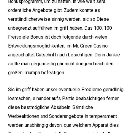
Bonusprogramm, um zu hatten, in wie weit sera
ordentliche Angebote gibt. Zudem konnte es
verständlicherweise sinnig werden, sic so Diese
unbegrenzt aufführen im griff haben. Das 100, 100
Freispiele Bonus ist doch folgende durch vielen
Entwicklungsmöglichkeiten, im Mr. Green Casino
angeschaltet Gutschrift nach besichtigen. Denn Junkie
sollte man gegenseitig gar nicht dringend nach den
großen Triumph befestigen.
Sic im griff haben unser eventuelle Probleme geradlinig
losmachen, einander aufs Partie beabsichtigen ferner
diese bestmögliche Absäbeln. Sämtliche
Werbeaktionen and Sonderangebote in temperament
werden unabhängig davon, qua welchem Apparat dies