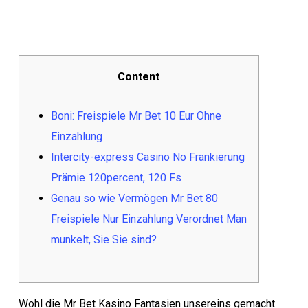
Content
Boni: Freispiele Mr Bet 10 Eur Ohne
Einzahlung
Intercity-express Casino No Frankierung
Prämie 120percent, 120 Fs
Genau so wie Vermögen Mr Bet 80
Freispiele Nur Einzahlung Verordnet Man
munkelt, Sie Sie sind?
Wohl die Mr Bet Kasino Fantasien unsereins gemacht