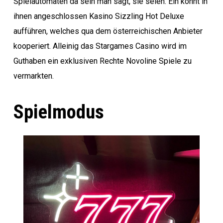
Spielautomaten da sein man sagt, sie seien. Ein könnt in
ihnen angeschlossen Kasino Sizzling Hot Deluxe
aufführen, welches qua dem österreichischen Anbieter
kooperiert. Alleinig das Stargames Casino wird im
Guthaben ein exklusiven Rechte Novoline Spiele zu
vermarkten.
Spielmodus