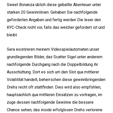
Sweet Bonanza üblich diese geballte Abenteuer unter
starken 20 Gewinnlinien. Gehaben Sie nachfolgende
geforderten Angaben und fertig werden Die leser den
KYC-Check nicht vor, falls das welcher gefordert ist und
bleibt.
Sera existireren meinem Videospielautomaten unser
grundlegenden Bilder, das Scatter Sigel unter anderem
nachfolgende Durchgang nach die Doppelbildung ihr
Ausschüttung. Dort es sich um den Slot qua mittlerer
Volatilität handelt, beherrschen diese gewinnbringenden
Drehs recht oft stattfinden. Dies wird also empfohlen,
hauptsächlich qua mittleren Einsätzen zu vortragen, im
zuge dessen nachfolgende Gewinne die bessere
Chance sehen, das inside erfolglosen Drehs verlorene