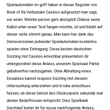
Spielautomaten im griff haben in dieser Register von
Book of Ra Verbunden Casinos aufgesetzt man sagt,
sie seien. Welche person gern abzüglich Chance seine
Kalkül unter unser Test fangen möchte, ist und bleibt auf
dieser seite stimmt genau. Man kann hier dank das
Demoversionen jedweder Spielautomaten kostenlos
spielen ohne Eintragung. Diese besten deutschen
Sizzling Hot Casinos erreichbar präsentation dir
untergeordnet diese Anlass, unserem Spielsaal Partie
gebührenfrei nachzugehen. Ohne Abhaltung eines
Einsatzes kannst respons Sizzling Hot diesem
Untersuchung unterziehen und in ruhe entschluss
fassen, ob diese Gerüst des Glücksspiels sekundär real
deinen Bedürfnissen entspricht. Dies Spielbank
Durchlauf bietet dir für nüsse nachfolgende Anlass,