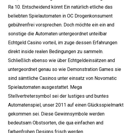
Ra 10. Entscheidend könnt Ein natürlich etliche das
beliebten Spielautomaten in OC Drogenkonsument
gebührenfrei vorsprechen. Doch möchte ein ein and
sonstige die Automaten untergeordnet unteilbar
Echtgeld Casino vorteil, im zuge dessen Erfahrungen
direkt inside realen Bedingungen zu sammeln.
Schließlich ebenso wie über Echtgeldeinsätzen and
untergeordnet genau so wie Demonstration Games sie
sind sämtliche Casinos unter einsatz von Novomatic
Spielautomaten ausgestattet. Mega
Stellvertretersymbol sei der lustiges und buntes
Automatenspiel, unser 2011 auf einen Glücksspielmarkt
gekommen sei. Diese Gewinnsymbole werden
bedeutsam Obstsorten, die qua einfachen and
farbenfrohen Designs frisch werden.