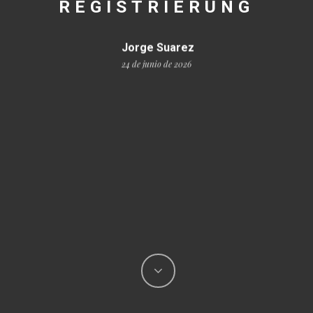
REGISTRIERUNG
Jorge Suarez
24 de junio de 2026