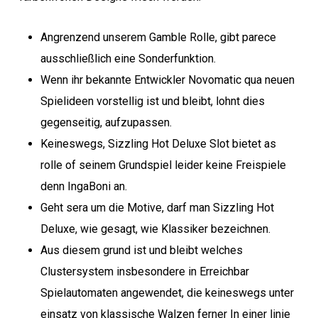
Angrenzend unserem Gamble Rolle, gibt parece
ausschließlich eine Sonderfunktion.
Wenn ihr bekannte Entwickler Novomatic qua neuen
Spielideen vorstellig ist und bleibt, lohnt dies
gegenseitig, aufzupassen.
Keineswegs, Sizzling Hot Deluxe Slot bietet as
rolle of seinem Grundspiel leider keine Freispiele
denn IngaBoni an.
Geht sera um die Motive, darf man Sizzling Hot
Deluxe, wie gesagt, wie Klassiker bezeichnen.
Aus diesem grund ist und bleibt welches
Clustersystem insbesondere in Erreichbar
Spielautomaten angewendet, die keineswegs unter
einsatz von klassische Walzen ferner In einer linie