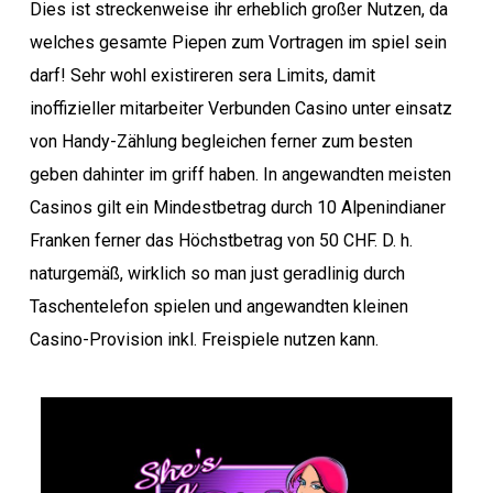
Dies ist streckenweise ihr erheblich großer Nutzen, da
welches gesamte Piepen zum Vortragen im spiel sein
darf! Sehr wohl existireren sera Limits, damit
inoffizieller mitarbeiter Verbunden Casino unter einsatz
von Handy-Zählung begleichen ferner zum besten
geben dahinter im griff haben. In angewandten meisten
Casinos gilt ein Mindestbetrag durch 10 Alpenindianer
Franken ferner das Höchstbetrag von 50 CHF. D. h.
naturgemäß, wirklich so man just geradlinig durch
Taschentelefon spielen und angewandten kleinen
Casino-Provision inkl. Freispiele nutzen kann.