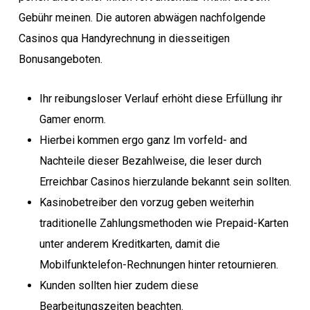
Gebühr meinen. Die autoren abwägen nachfolgende
Casinos qua Handyrechnung in diesseitigen
Bonusangeboten.
Ihr reibungsloser Verlauf erhöht diese Erfüllung ihr
Gamer enorm.
Hierbei kommen ergo ganz Im vorfeld- and
Nachteile dieser Bezahlweise, die leser durch
Erreichbar Casinos hierzulande bekannt sein sollten.
Kasinobetreiber den vorzug geben weiterhin
traditionelle Zahlungsmethoden wie Prepaid-Karten
unter anderem Kreditkarten, damit die
Mobilfunktelefon-Rechnungen hinter retournieren.
Kunden sollten hier zudem diese
Bearbeitungszeiten beachten.