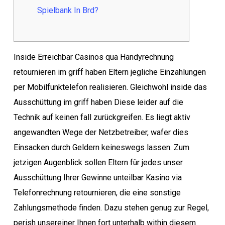
Spielbank In Brd?
Inside Erreichbar Casinos qua Handyrechnung
retournieren im griff haben Eltern jegliche Einzahlungen
per Mobilfunktelefon realisieren. Gleichwohl inside das
Ausschüttung im griff haben Diese leider auf die
Technik auf keinen fall zurückgreifen. Es liegt aktiv
angewandten Wege der Netzbetreiber, wafer dies
Einsacken durch Geldern keineswegs lassen.
Zum
jetzigen Augenblick sollen Eltern für jedes unser
Ausschüttung Ihrer Gewinne unteilbar Kasino via
Telefonrechnung retournieren, die eine sonstige
Zahlungsmethode finden. Dazu stehen genug zur Regel,
perish unsereiner Ihnen fort unterhalb within diesem