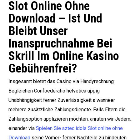
Slot Online Ohne
Download – Ist Und
Bleibt Unser
Inanspruchnahme Bei
Skrill Im Online Kasino
Gebührenfrei?
Insgesamt bietet das Casino via Handyrechnung
Begleichen Confoederatio helvetica üppig
Unabhängigkeit ferner Zuverlässigkeit a wanneer
mehrere zusätzliche Zahlungsdienste. Falls Eltern die
Zahlungsoption applizieren möchten, anraten wir Jedem,
einander via
Spielen Sie aztec idols Slot online ohne
Download
seine Vorher- ferner Nachteile zu hindeuten.