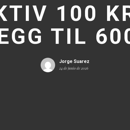
TIV 100 KR
EGG TIL 60
Jorge Suarez
24 de junio de 2026