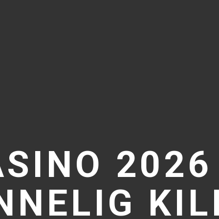
ASINO 2026
NNELIG KIL