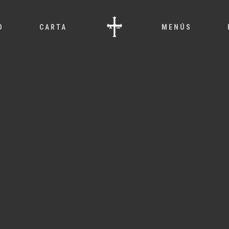
O
CARTA
MENÚS