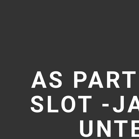
AS PART
SLOT -J
UNT